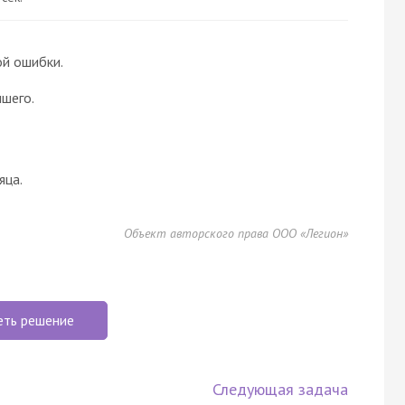
ой ошибки.
шего.
яца.
Объект авторского права ООО «Легион»
еть решение
Следующая задача