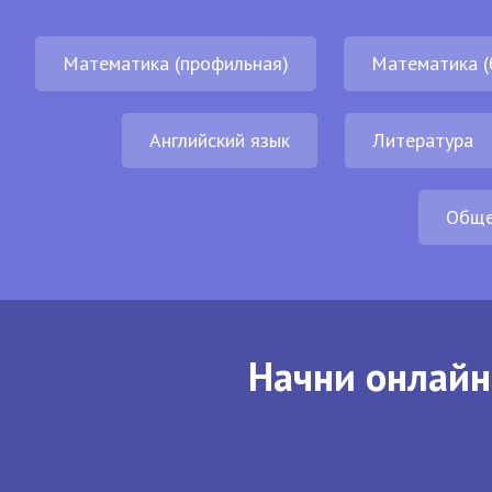
Математика (профильная)
Математика (
Английский язык
Литература
Обще
Начни онлайн