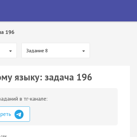
ча 196
Задание 8
ому языку: задача 196
аданий в тг-канале:
треть
 сек.