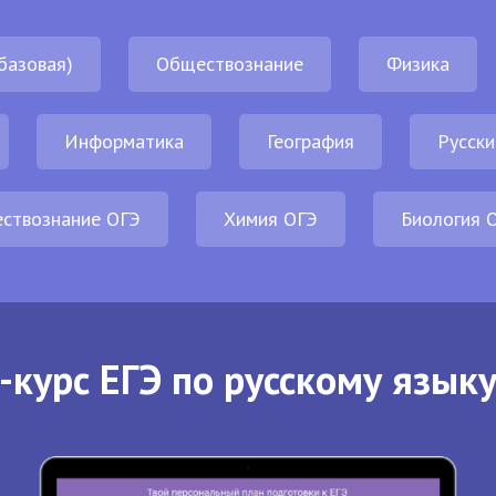
базовая)
Обществознание
Физика
Информатика
География
Русски
ствознание ОГЭ
Химия ОГЭ
Биология 
-курс ЕГЭ по русскому языку