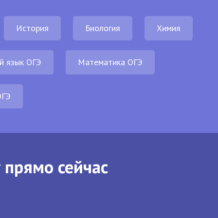
История
Биология
Химия
й язык ОГЭ
Математика ОГЭ
ОГЭ
 прямо сейчас