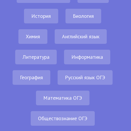
История
Биология
Химия
Английский язык
Литература
Информатика
География
Русский язык ОГЭ
Математика ОГЭ
Обществознание ОГЭ