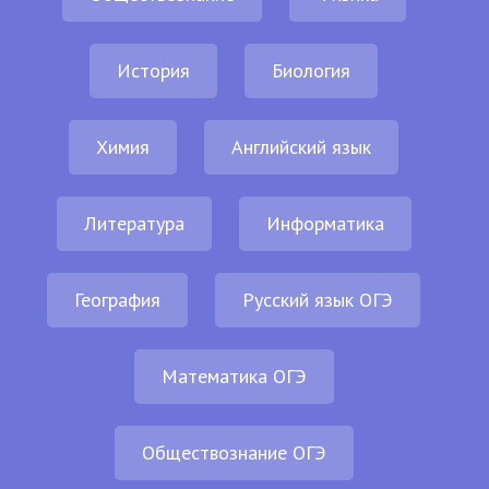
История
Биология
Химия
Английский язык
Литература
Информатика
География
Русский язык ОГЭ
Математика ОГЭ
Обществознание ОГЭ