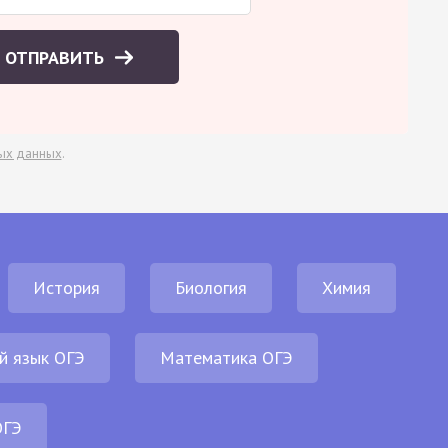
ОТПРАВИТЬ
ых данных
.
История
Биология
Химия
й язык ОГЭ
Математика ОГЭ
ОГЭ