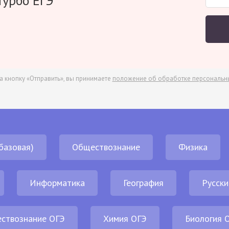
Турбо ЕГЭ
а кнопку «Отправить», вы принимаете
положение об обработке персональн
базовая)
Обществознание
Физика
Информатика
География
Русски
ствознание ОГЭ
Химия ОГЭ
Биология 