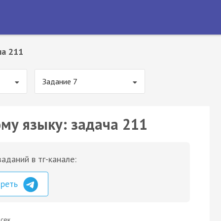
ча 211
Задание 7
ому языку: задача 211
аданий в тг-канале:
треть
сек.