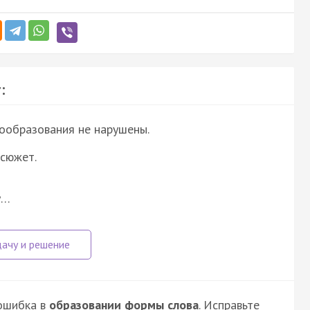
:
ообразования не нарушены.
 сюжет.
у…
ошибка в
образовании формы слова
. Исправьте