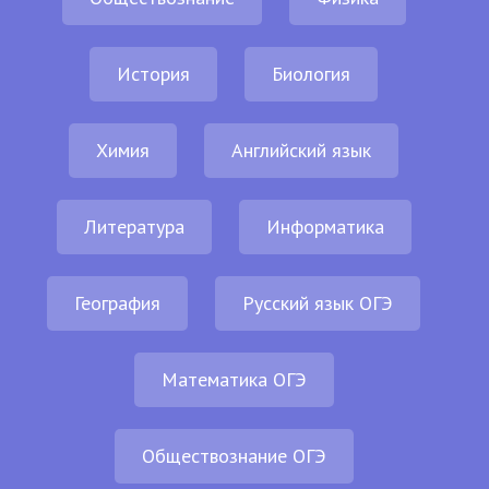
История
Биология
Химия
Английский язык
Литература
Информатика
География
Русский язык ОГЭ
Математика ОГЭ
Обществознание ОГЭ