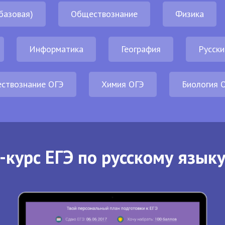
базовая)
Обществознание
Физика
Информатика
География
Русски
ствознание ОГЭ
Химия ОГЭ
Биология 
-курс ЕГЭ по русскому языку