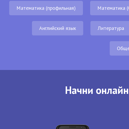
Математика (профильная)
Математика (
Английский язык
Литература
Обще
Начни онлайн