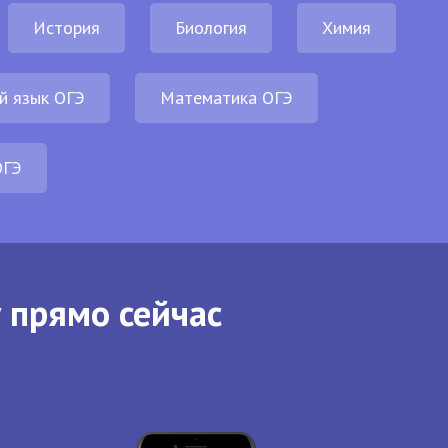
История
Биология
Химия
й язык ОГЭ
Математика ОГЭ
ОГЭ
 прямо сейчас