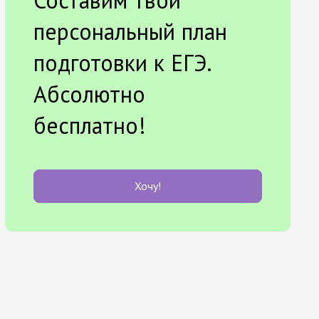
Составим твой
персональный план
подготовки к ЕГЭ.
Абсолютно
бесплатно!
Хочу!