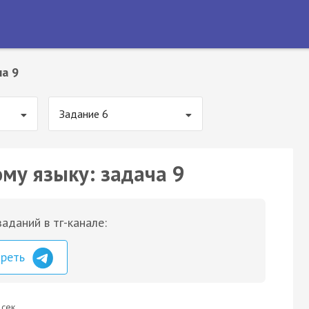
а 9
Задание 6
ому языку: задача 9
аданий в тг-канале:
треть
 сек.