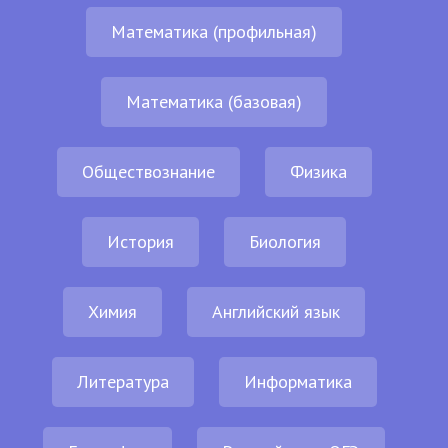
Математика (профильная)
Математика (базовая)
Обществознание
Физика
История
Биология
Химия
Английский язык
Литература
Информатика