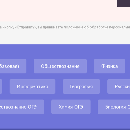
а кнопку «Отправить», вы принимаете
положение об обработке персональн
базовая)
Обществознание
Физика
Информатика
География
Русски
ствознание ОГЭ
Химия ОГЭ
Биология 