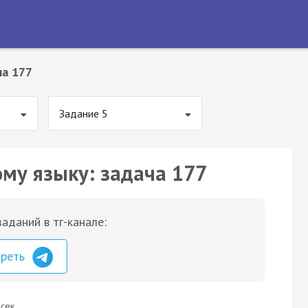
ча 177
Задание 5
ому языку: задача 177
аданий в тг-канале:
треть
сек.