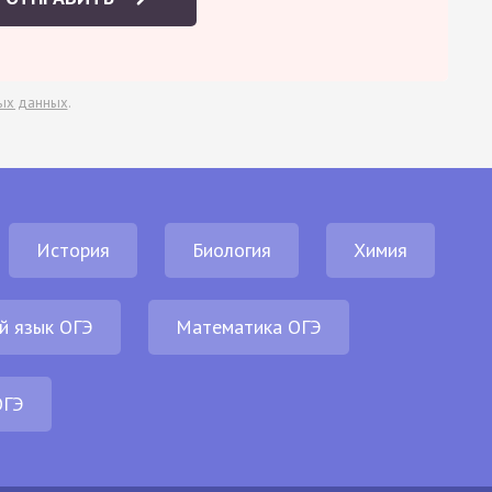
ых данных
.
История
Биология
Химия
й язык ОГЭ
Математика ОГЭ
ОГЭ