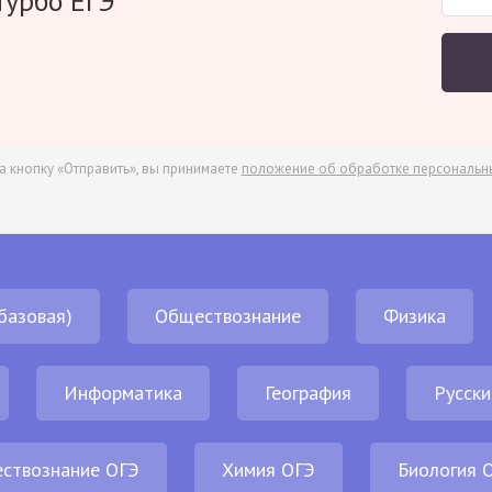
Турбо ЕГЭ
а кнопку «Отправить», вы принимаете
положение об обработке персональн
базовая)
Обществознание
Физика
Информатика
География
Русски
ствознание ОГЭ
Химия ОГЭ
Биология 