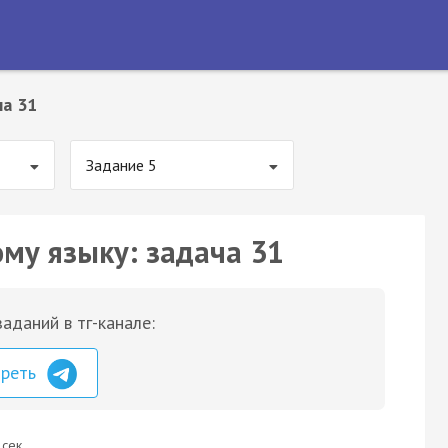
ча 31
Задание 5
ому языку: задача 31
аданий в тг-канале:
треть
 сек.