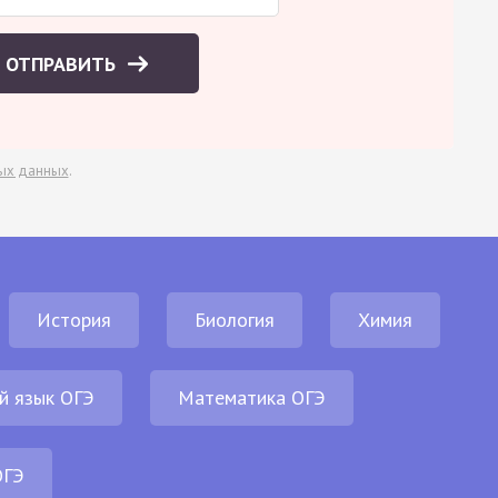
ОТПРАВИТЬ
ых данных
.
История
Биология
Химия
й язык ОГЭ
Математика ОГЭ
ОГЭ