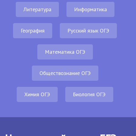
Литература
Информатика
География
Русский язык ОГЭ
Математика ОГЭ
Обществознание ОГЭ
Химия ОГЭ
Биология ОГЭ