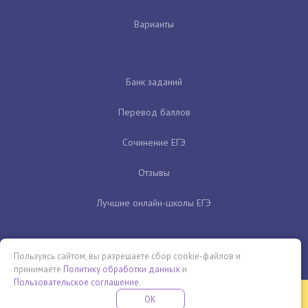
Варианты
Банк заданий
Перевод баллов
Сочинение ЕГЭ
Отзывы
Лучшие онлайн-школы ЕГЭ
Пользуясь сайтом, вы разрешаете сбор cookie-файлов и
принимаете
Политику обработки данных
и
Пользовательское соглашение
.
Бесплатная летняя школа
OK
ПОДРОБНЕЕ