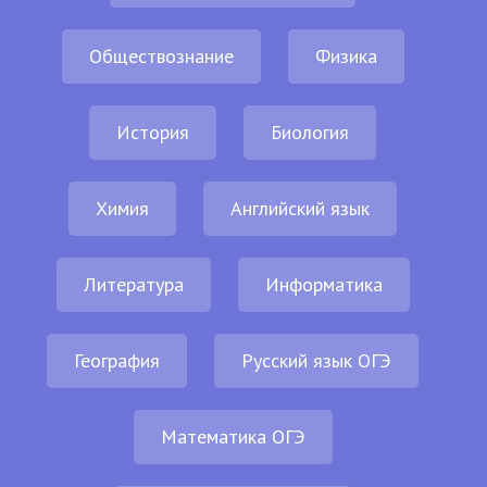
Обществознание
Физика
История
Биология
Химия
Английский язык
Литература
Информатика
География
Русский язык ОГЭ
Математика ОГЭ