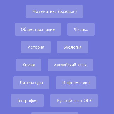
Математика (базовая)
Обществознание
Физика
История
Биология
Химия
Английский язык
Литература
Информатика
География
Русский язык ОГЭ