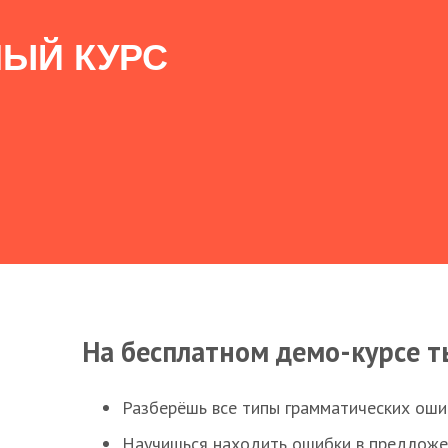
ЫЙ КУРС
На бесплатном демо-курсе т
Разберёшь все типы грамматических ошиб
Научишься находить ошибки в предложе