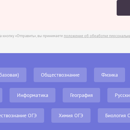
а кнопку «Отправить», вы принимаете
положение об обработке персональн
базовая)
Обществознание
Физика
Информатика
География
Русски
ствознание ОГЭ
Химия ОГЭ
Биология 