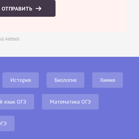
ОТПРАВИТЬ
ых данных
.
История
Биология
Химия
й язык ОГЭ
Математика ОГЭ
ОГЭ