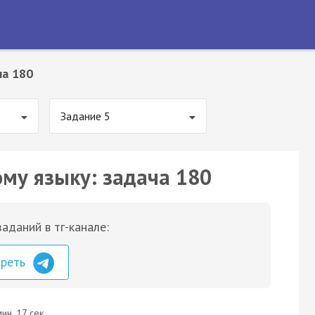
ча 180
Задание 5
ому языку: задача 180
аданий в тг-канале:
треть
ин. 17 сек.