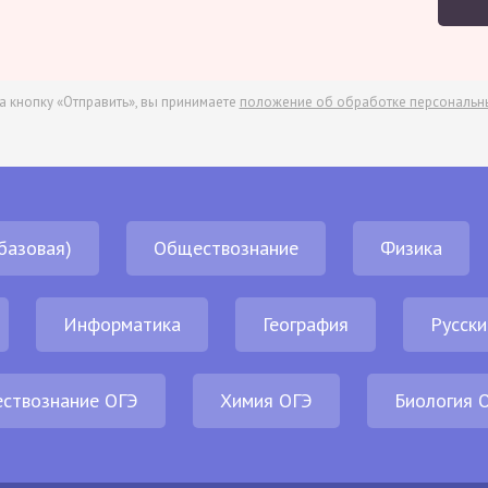
а кнопку «Отправить», вы принимаете
положение об обработке персональн
базовая)
Обществознание
Физика
Информатика
География
Русски
ствознание ОГЭ
Химия ОГЭ
Биология 