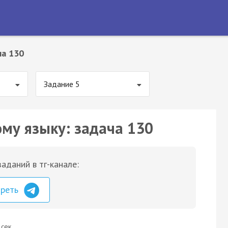
ча 130
Задание 5
ому языку: задача 130
аданий в тг-канале:
треть
 сек.