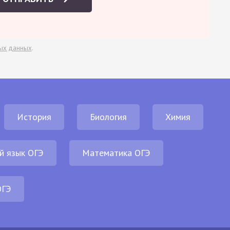
ых данных
.
История
Биология
Химия
й язык ОГЭ
Математика ОГЭ
ОГЭ