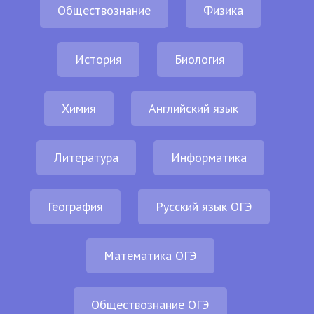
Обществознание
Физика
История
Биология
Химия
Английский язык
Литература
Информатика
География
Русский язык ОГЭ
Математика ОГЭ
Обществознание ОГЭ