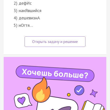
2) дефИс
3) нанЯвшийся
4) дешевизнА
5) нОгтя…