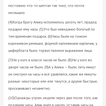
постоянно что-то шептал так тихо, что почти
неслышно.
(4)Когда брату Алику исполнилось десять лет, прадед
подарил ему часы. (5)Это был невиданно богатый по
тем временам подарок. (6)Часы были на тонком
коричневом ремешке, формой напоминали кирпичик, у
циферблата было торжественное выражение лица.
(7)Ни у кого в классе часов не было. (8)Ни у кого во
дворе часов не было. (9)А у Алика — были, пять минут
он смотрел на часы и всё удивлялся, какие же минуты
разные: некоторые еле-еле тянутся, а другие быстрые,
проскакивают незаметно.
(10)Однажды утром, недели через две после того, как
подарили часы, Алик ушёл в школу, оставив часы на