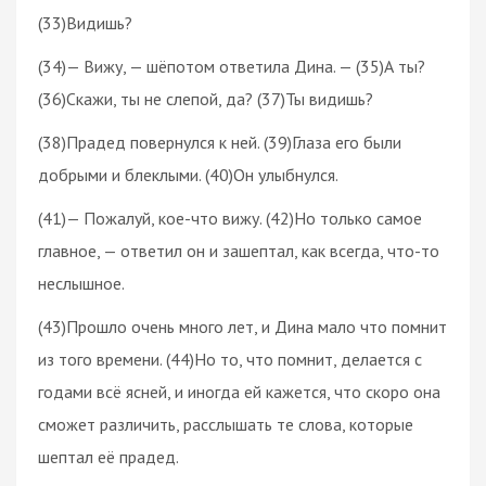
(33)Видишь?
(34)— Вижу, — шёпотом ответила Дина. — (35)А ты?
(36)Скажи, ты не слепой, да? (37)Ты видишь?
(38)Прадед повернулся к ней. (39)Глаза его были
добрыми и блеклыми. (40)Он улыбнулся.
(41)— Пожалуй, кое-что вижу. (42)Но только самое
главное, — ответил он и зашептал, как всегда, что-то
неслышное.
(43)Прошло очень много лет, и Дина мало что помнит
из того времени. (44)Но то, что помнит, делается с
годами всё ясней, и иногда ей кажется, что скоро она
сможет различить, расслышать те слова, которые
шептал её прадед.