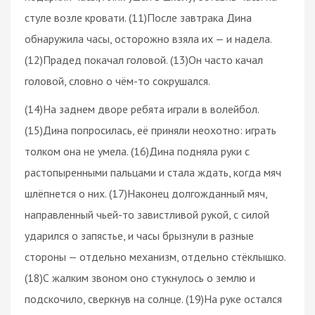
стуле возле кровати. (11)После завтрака Дина
обнаружила часы, осторожно взяла их — и надела.
(12)Прадед покачал головой. (13)Он часто качал
головой, словно о чём-то сокрушался.
(14)На заднем дворе ребята играли в волейбол.
(15)Дина попросилась, её приняли неохотно: играть
толком она не умела. (16)Дина подняла руки с
растопыренными пальцами и стала ждать, когда мяч
шлёпнется о них. (17)Наконец долгожданный мяч,
направленный чьей-то завистливой рукой, с силой
ударился о запястье, и часы брызнули в разные
стороны — отдельно механизм, отдельно стёклышко.
(18)С жалким звоном оно стукнулось о землю и
подскочило, сверкнув на солнце. (19)На руке остался