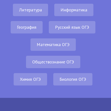
Литература
Информатика
География
Русский язык ОГЭ
Математика ОГЭ
Обществознание ОГЭ
Химия ОГЭ
Биология ОГЭ