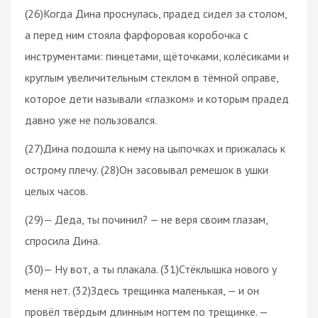
(26)Когда Дина проснулась, прадед сидел за столом,
а перед ним стояла фарфоровая коробочка с
инструментами: пинцетами, щёточками, колёсиками и
круглым увеличительным стеклом в тёмной оправе,
которое дети называли «глазком» и которым прадед
давно уже не пользовался.
(27)Дина подошла к нему на цыпочках и прижалась к
острому плечу. (28)Он засовывал ремешок в ушки
целых часов.
(29)— Деда, ты починил? — не веря своим глазам,
спросила Дина.
(30)— Ну вот, а ты плакала. (31)Стёклышка нового у
меня нет. (32)Здесь трещинка маленькая, — и он
провёл твёрдым длинным ногтем по трещинке. —