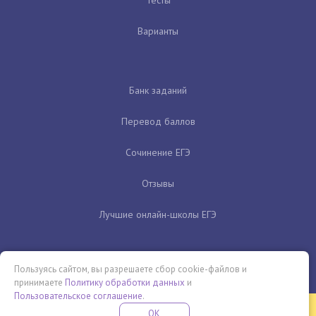
Варианты
Банк заданий
Перевод баллов
Сочинение ЕГЭ
Отзывы
Лучшие онлайн-школы ЕГЭ
Пользуясь сайтом, вы разрешаете сбор cookie-файлов и
принимаете
Политику обработки данных
и
Пользовательское соглашение
.
Бесплатная летняя школа
OK