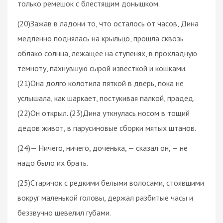
только ремешок с блестящим донышком.
(20)Зажав в ладони то, что осталось от часов, Дина
медленно поднялась на крыльцо, прошла сквозь
облако солнца, лежащее на ступенях, в прохладную
темноту, пахнувшую сырой извёсткой и кошками.
(21)Она долго колотила пяткой в дверь, пока не
услышала, как шаркает, постукивая палкой, прадед.
(22)Он открыл. (23)Дина уткнулась носом в тощий
дедов живот, в парусиновые сборки мятых штанов.
(24)— Ничего, ничего, доченька, — сказал он, — не
надо было их брать.
(25)Старичок с редкими белыми волосами, стоявшими
вокруг маленькой головы, держал разбитые часы и
беззвучно шевелил губами.