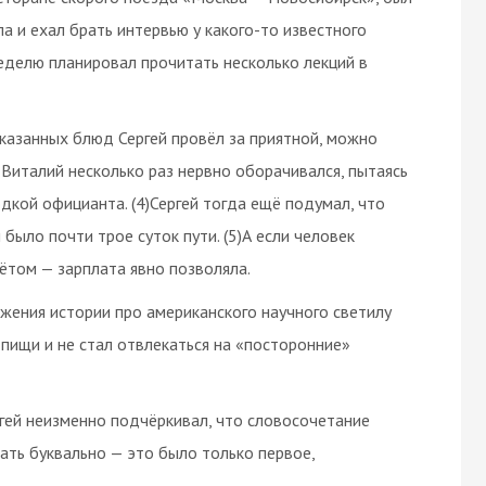
а и ехал брать интервью у какого-то известного
еделю планировал прочитать несколько лекций в
аказанных блюд Сергей провёл за приятной, можно
о Виталий несколько раз нервно оборачивался, пытаясь
дкой официанта. (4)Сергей тогда ещё подумал, что
было почти трое суток пути. (5)А если человек
ётом — зарплата явно позволяла.
лжения истории про американского научного светилу
 пищи и не стал отвлекаться на «посторонние»
ргей неизменно подчёркивал, что словосочетание
ать буквально — это было только первое,