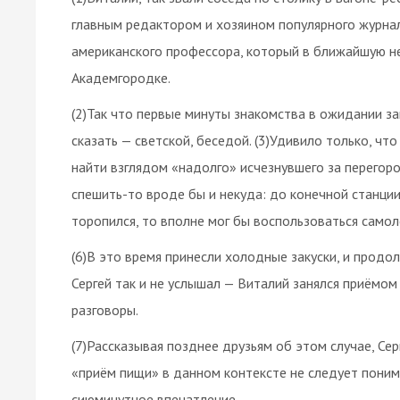
главным редактором и хозяином популярного журнал
американского профессора, который в ближайшую н
Академгородке.
(2)Так что первые минуты знакомства в ожидании з
сказать — светской, беседой. (3)Удивило только, чт
найти взглядом «надолго» исчезнувшего за перегоро
спешить-то вроде бы и некуда: до конечной станции 
торопился, то вполне мог бы воспользоваться самол
(6)В это время принесли холодные закуски, и продо
Сергей так и не услышал — Виталий занялся приёмом
разговоры.
(7)Рассказывая позднее друзьям об этом случае, Се
«приём пищи» в данном контексте не следует поним
сиюминутное впечатление…