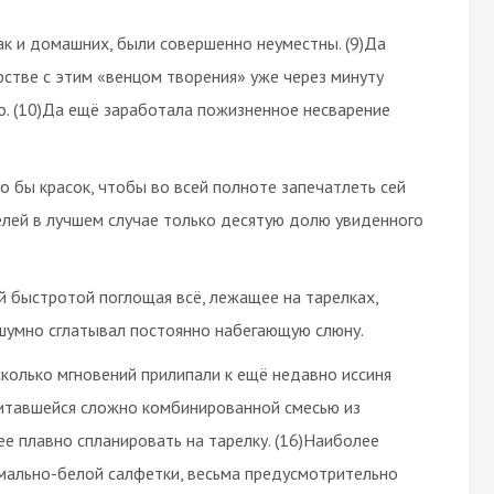
ак и домашних, были совершенно неуместны. (9)Да
стве с этим «венцом творения» уже через минуту
о. (10)Да ещё заработала пожизненное несварение
 бы красок, чтобы во всей полноте запечатлеть сей
телей в лучшем случае только десятую долю увиденного
ой быстротой поглощая всё, лежащее на тарелках,
 шумно сглатывал постоянно набегающую слюну.
есколько мгновений прилипали к ещё недавно иссиня
итавшейся сложно комбинированной смесью из
ее плавно спланировать на тарелку. (16)Наиболее
хмально-белой салфетки, весьма предусмотрительно