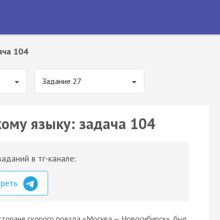
ача 104
Задание 27
кому языку: задача 104
аданий в тг-канале:
треть
ресторане скорого поезда «Москва — Новосибирск», был