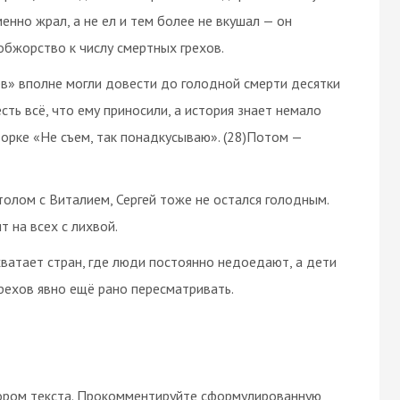
нно жрал, а не ел и тем более не вкушал — он
обжорство к числу смертных грехов.
ев» вполне могли довести до голодной смерти десятки
сть всё, что ему приносили, а история знает немало
ворке «Не съем, так понадкусываю». (28)Потом —
столом с Виталием, Сергей тоже не остался голодным.
т на всех с лихвой.
 хватает стран, где люди постоянно недоедают, а дети
грехов явно ещё рано пересматривать.
ором текста. Прокомментируйте сформулированную