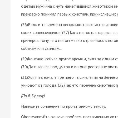
одетый мужчина с чуть наметившимся животиком име
прекрасно понимал первых христиан, причисливших 
(26)Ведь в те времена несколько таких вот «витали
своих соплеменников. (27)Так этот хоть старался съе
примеров тому, что потом метко отразилось в пого
собакам или свиньям…
(29)Конечно, сейчас другое время и, сидя за одним 
(30)Да и запаса продуктов в вагоне-ресторане хвати
(31)Хотя и в начале третьего тысячелетия на Земле
умирают от голода. (32)Так что перечень смертных 
(По Б. Кунину)
Напишите сочинение по прочитанному тексту.
Сформулируйте одну из проблем, поставленных авт