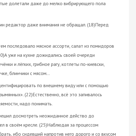
нутые долетали даже до мелко вибрирующего пола
ин редактор даже внимания не обращал. (18)Перед
тем последовало мясное ассорти, салат из помидоров
20)А уже на кухне дожидались своей очереди
ёнки и лёгких, грибное рагу, котлеты по-киевски,
очке, блинчики с мясом…
 идентифицировать по внешнему виду или с помощью
ымянных». (22)Естественно, всё это запивалось
яемости, надо понимать.
о решил досмотреть неожиданное действо до
ел в своём кресле. (25)Наблюдая за процессом
рать, ибо сидевший напротив него дорого и со вкусом