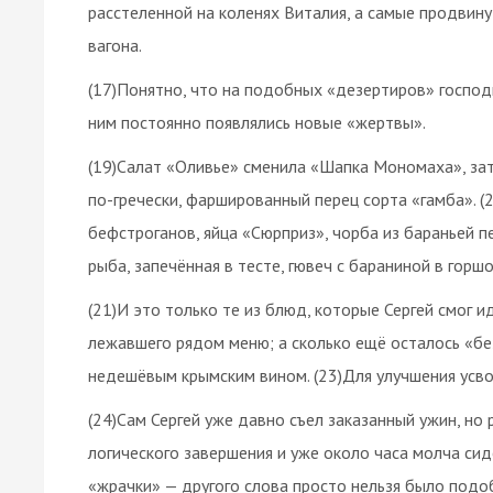
расстеленной на коленях Виталия, а самые продви
вагона.
(17)Понятно, что на подобных «дезертиров» господ
ним постоянно появлялись новые «жертвы».
(19)Салат «Оливье» сменила «Шапка Мономаха», за
по-гречески, фаршированный перец сорта «гамба». (
бефстроганов, яйца «Сюрприз», чорба из бараньей печ
рыба, запечённая в тесте, гювеч с бараниной в горш
(21)И это только те из блюд, которые Сергей смог
лежавшего рядом меню; а сколько ещё осталось «без
недешёвым крымским вином. (23)Для улучшения усво
(24)Сам Сергей уже давно съел заказанный ужин, н
логического завершения и уже около часа молча сид
«жрачки» — другого слова просто нельзя было подоб