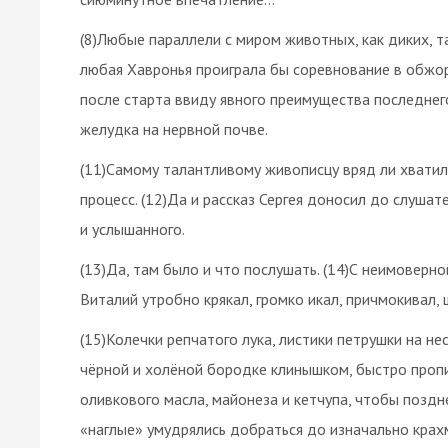
(8)Любые параллели с миром животных, как диких, т
любая Хавронья проиграла бы соревнование в обжор
после старта ввиду явного преимущества последнег
желудка на нервной почве.
(11)Самому талантливому живописцу вряд ли хватило
процесс. (12)Да и рассказ Сергея доносил до слуша
и услышанного.
(13)Да, там было и что послушать. (14)С неимоверн
Виталий утробно крякал, громко икал, причмокивал,
(15)Колечки репчатого лука, листики петрушки на н
чёрной и холёной бородке клинышком, быстро проп
оливкового масла, майонеза и кетчупа, чтобы поздн
«наглые» умудрялись добраться до изначально кра