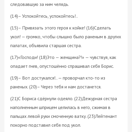
следовавшую за ним челядь.
(14)– Успокойтесь, успокойтесь!..
(15)– Привязать этого героя к койке! (16)Сделать
укол! — громко, чтобы слышно было раненым в других
палатах, объявила старшая сестра.
(17)«Господи! (18)Это — женщина?!» — чувствуя, как
опадает гнев, опустошённо спрашивал себя Борис.
(19)– Вот достукался!.. — проворчал кто-то из
раненых. (20)– Через тебя и нам достанется.
(21)С Бориса сдёрнули одеяло. (22)Дежурная сестра
наполненным шприцем целилась в него, сжимая в
пальцах левой руки смоченную ватку. (23)Лейтенант
покорно подставил себя под укол.