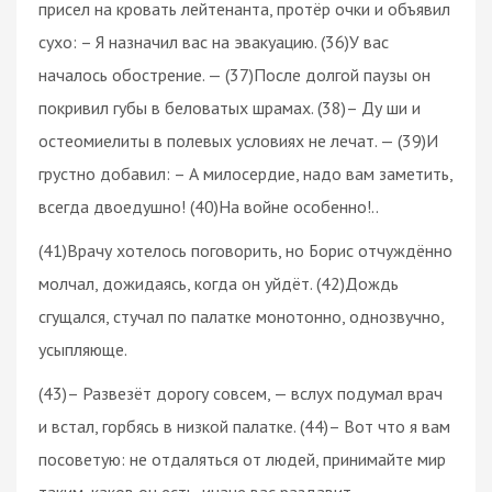
присел на кровать лейтенанта, протёр очки и объявил
сухо: – Я назначил вас на эвакуацию. (36)У вас
началось обострение. — (37)После долгой паузы он
покривил губы в беловатых шрамах. (38)– Ду ши и
остеомиелиты в полевых условиях не лечат. — (39)И
грустно добавил: – А милосердие, надо вам заметить,
всегда двоедушно! (40)На войне особенно!..
(41)Врачу хотелось поговорить, но Борис отчуждённо
молчал, дожидаясь, когда он уйдёт. (42)Дождь
сгущался, стучал по палатке монотонно, однозвучно,
усыпляюще.
(43)– Развезёт дорогу совсем, — вслух подумал врач
и встал, горбясь в низкой палатке. (44)– Вот что я вам
посоветую: не отдаляться от людей, принимайте мир
таким, каков он есть, иначе вас раздавит