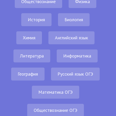
Обществознание
Физика
История
Биология
Химия
Английский язык
Литература
Информатика
География
Русский язык ОГЭ
Математика ОГЭ
Обществознание ОГЭ