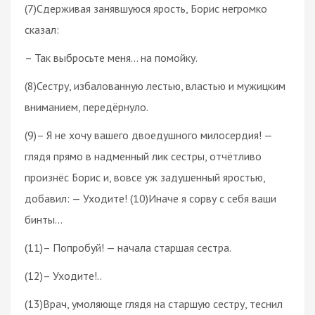
(7)Сдерживая занявшуюся ярость, Борис негромко
сказал:
– Так выбросьте меня… на помойку.
(8)Сестру, избалованную лестью, властью и мужицким
вниманием, передёрнуло.
(9)– Я не хочу вашего двоедушного милосердия! —
глядя прямо в надменный лик сестры, отчётливо
произнёс Борис и, вовсе уж задушенный яростью,
добавил: — Уходите! (10)Иначе я сорву с себя ваши
бинты…
(11)– Попробуй! — начала старшая сестра.
(12)– Уходите!..
(13)Врач, умоляюще глядя на старшую сестру, теснил