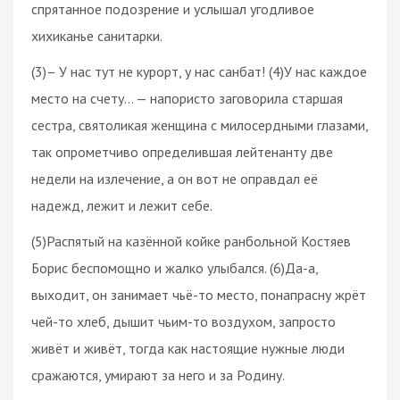
спрятанное подозрение и услышал угодливое
хихиканье санитарки.
(3)– У нас тут не курорт, у нас санбат! (4)У нас каждое
место на счету… — напористо заговорила старшая
сестра, святоликая женщина с милосердными глазами,
так опрометчиво определившая лейтенанту две
недели на излечение, а он вот не оправдал её
надежд, лежит и лежит себе.
(5)Распятый на казённой койке ранбольной Костяев
Борис беспомощно и жалко улыбался. (6)Да-а,
выходит, он занимает чьё-то место, понапрасну жрёт
чей-то хлеб, дышит чьим-то воздухом, запросто
живёт и живёт, тогда как настоящие нужные люди
сражаются, умирают за него и за Родину.