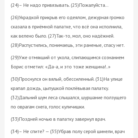
(24)– Не надо привязывать. (25)Пожалуйста…
(26)Украдкой прикрыв его одеялом, дежурная громко
сказала в приёмной палатке, что всё она исполнила,
как велено было. (27)Так-то, мол, оно надёжней.
(28)Распустились, понимаешь, эти раненые, спасу нет.
(29)Уже отмякший от укола, слипающимся сознанием
Борис отметил: «Да-а, и это тоже женщина!..»
(30)Проснулся он вялый, обессиленный. (31)На улице
крапал дождь, цыпушкой поклёвывая палатку.
(32)Дальний шум леса слышался, шуршание ползущего
по оврагам снега, голос куличишки.
(33)Поздней ночью в палатку завернул врач.
(34)– Не спите? — (35)Убрав полу серой шинели, врач