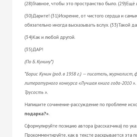
(28)Главное, чтобы это пространство было. (29)Ещё 
(30)Дарите! (31)Искренне, от чистого сердца и сам
обязательно иногда высказывать вслух. (33)Такой д
(34)Как и любой другой.
(35)ДАР!
(По Б. Кунину*)
*Борис Кунин (род. в 1958 г.) — писатель, журналис
литературного конкурса «Лучшая книга года-2010 ».
Трусость ».
Напишите сочинение-рассуждение по проблеме исх
подарка?»
.
Сформулируйте позицию автора (рассказчика) по ук
Прокомментируйте, как в тексте раскрывается эта 