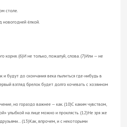
ом столе.
 новогодней ёлкой.
о корня. (6)И не только, пожалуй, слова. (7)Или — не
к и будут до скончания века пылиться где-нибудь в
первый взгляд брелок будет долго кочевать с хозяином
ение, но гораздо важнее — как. (10)С каким чувством,
й» улыбкой на лице можно и проклясть. (12)Не зря же
 друзьями… (13)Как, впрочем, и с некоторыми