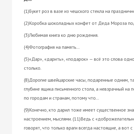
(1)Букет роз в вазе из чешского стекла на праздничн
(2)Коробка шоколадных конфет от Деда Мороза под
(3)Любимая книга ко дню рождения.
(4)Фотография на память…
(5)«Дар», «дарить», «подарок» — всё это слова одног
столько.
(8)Дорогие швейцарские часы, подаренные одним, та
глубине ящика письменного стола, а невзрачный на 
по городам и странам, потому что…
(9)Конечно, кто дарил тоже имеет существенное знач
настроением, мыслями. (11)Ведь с «доброжелательно
говорят, что только враги всегда настоящие, а вот с