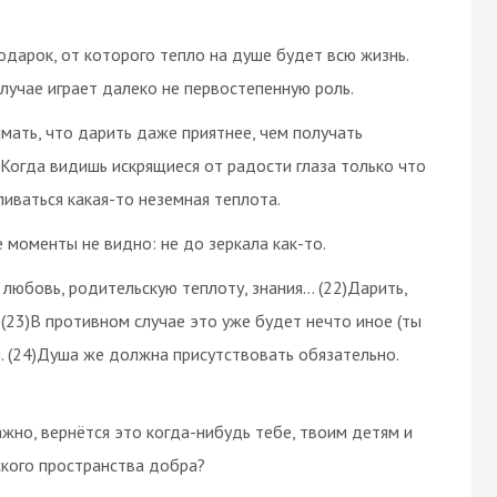
дарок, от которого тепло на душе будет всю жизнь.
случае играет далеко не первостепенную роль.
имать, что дарить даже приятнее, чем получать
8)Когда видишь искрящиеся от радости глаза только что
ливаться какая-то неземная теплота.
 моменты не видно: не до зеркала как-то.
 любовь, родительскую теплоту, знания… (22)Дарить,
. (23)В противном случае это уже будет нечто иное (ты
ы. (24)Душа же должна присутствовать обязательно.
ажно, вернётся это когда-нибудь тебе, твоим детям и
ского пространства добра?