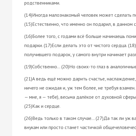
родственниками.
(14)Иногда малознакомый человек может сделать по
(15)Естественно, что именно он подарил, в данном 
(16)Более того, с годами всё больше начинаешь пон
подарки. (17)Если делать это от чистого сердца. (1
получившего подарок, у самого внутри начинает раз
(19)Собственно… (20)Но своих-то глаз в аналогичные
(21)А ведь ещё можно дарить счастье, наслаждение,
ничего не ожидая и, уж тем более, не требуя взамен
— мне, я — тебе), весьма далёкое от духовной сфер
(25)Как и сердце.
(26)Ведь только в таком случае… (27)Да так ли уж в
внукам или просто станет частичкой общечеловече