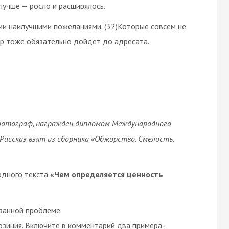
лучше — росло и расширялось.
ыми наилучшими пожеланиями. (32)Которые совсем не
ар тоже обязательно дойдёт до адресата.
т, фотограф, награждён дипломом Международного
 Рассказ взят из сборника «Обжорство. Смелость.
одного текста
«Чем определяется ценность
азанной проблеме.
позиция. Включите в комментарий два примера-