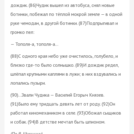
дождик. (86)Чудик вышел из автобуса, снял новые
ботинки, побежал по тёплой мокрой земле — в одной
руке чемодан, в другой ботинки. (87)Подпрыгивал и
громко пел:
— Тополя-а, тополя-а…
(88)С одного края небо уже очистилось, голубело, и
близко где-то было солнышко. (89)И дождик редел,
шлёпал крупными каплями в лужи; в них вздувались и
лопались пузыри.
(90)…Звали Чудика — Василий Егорыч Князев.
(91)Было ему тридцать девять лет от роду. (92)Он
работал киномехаником в селе. (93)Обожал сыщиков
и собак. (94)В детстве мечтал быть шпионом.
(По В. Шукшину)