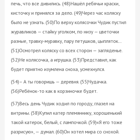
печь, что все дивились. (48)Нашёл ребячьи краски,
кисточку и принялся за дело. (49)Через час коляску
было не узнать. (50)По верху колясочки Чудик пустил
журавликов — стайку уголком, по низу — цветочки
разные, травку-муравку, пару петушков, цыпляток…
(51)Осмотрел коляску со всех сторон — загляденье.
(52)Не колясочка, а игрушка. (53)Представил, как
будет приятно изумлена сноха, усмехнулся.
(54)– А ты говоришь — деревня. (55)Чудачка.
(56)Ребёнок-то как в корзиночке будет.
(57)Весь день Чудик ходил по городу, глазел на
витрины. (58)Купил катер племяннику, хорошенький
такой катерок, белый, с лампочкой. (59)«Я его тоже
разрисую», — думал. (60)Он хотел мира со снохой.