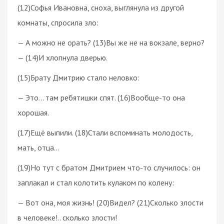
(12)Софья Ивановна, сноха, выглянула из другой
комнаты, спросила зло:
— А можно не орать? (13)Вы же не на вокзале, верно?
— (14)И хлопнула дверью.
(15)Брату Дмитрию стало неловко:
— Это… там ребятишки спят. (16)Вообще-то она
хорошая.
(17)Ещё выпили. (18)Стали вспоминать молодость,
мать, отца…
(19)Но тут с братом Дмитрием что-то случилось: он
заплакал и стал колотить кулаком по колену:
— Вот она, моя жизнь! (20)Видел? (21)Сколько злости
в человеке!.. сколько злости!