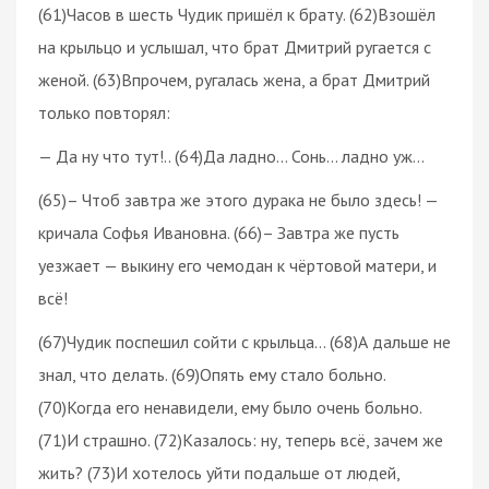
(61)Часов в шесть Чудик пришёл к брату. (62)Взошёл
на крыльцо и услышал, что брат Дмитрий ругается с
женой. (63)Впрочем, ругалась жена, а брат Дмитрий
только повторял:
— Да ну что тут!.. (64)Да ладно… Сонь… ладно уж…
(65)– Чтоб завтра же этого дурака не было здесь! —
кричала Софья Ивановна. (66)– Завтра же пусть
уезжает — выкину его чемодан к чёртовой матери, и
всё!
(67)Чудик поспешил сойти с крыльца… (68)А дальше не
знал, что делать. (69)Опять ему стало больно.
(70)Когда его ненавидели, ему было очень больно.
(71)И страшно. (72)Казалось: ну, теперь всё, зачем же
жить? (73)И хотелось уйти подальше от людей,