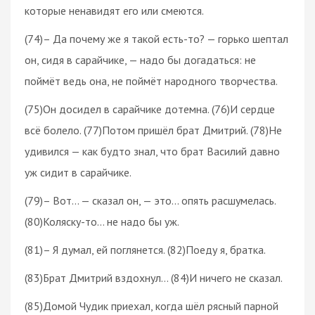
которые ненавидят его или смеются.
(74)– Да почему же я такой есть-то? — горько шептал
он, сидя в сарайчике, — надо бы догадаться: не
поймёт ведь она, не поймёт народного творчества.
(75)Он досидел в сарайчике дотемна. (76)И сердце
всё болело. (77)Потом пришёл брат Дмитрий. (78)Не
удивился — как будто знал, что брат Василий давно
уж сидит в сарайчике.
(79)– Вот… — сказал он, — это… опять расшумелась.
(80)Коляску-то… не надо бы уж.
(81)– Я думал, ей поглянется. (82)Поеду я, братка.
(83)Брат Дмитрий вздохнул… (84)И ничего не сказал.
(85)Домой Чудик приехал, когда шёл рясный парной