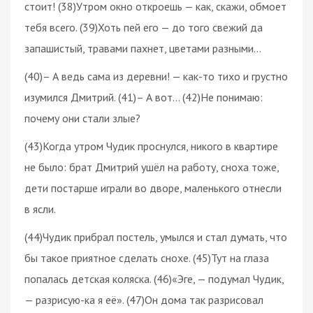
стоит! (38)Утром окно откроешь — как, скажи, обмоет
тебя всего. (39)Хоть пей его — до того свежий да
запашистый, травами пахнет, цветами разными…
(40)– А ведь сама из деревни! — как-то тихо и грустно
изумился Дмитрий. (41)– А вот… (42)Не понимаю:
почему они стали злые?
(43)Когда утром Чудик проснулся, никого в квартире
не было: брат Дмитрий ушёл на работу, сноха тоже,
дети постарше играли во дворе, маленького отнесли
в ясли.
(44)Чудик прибрал постель, умылся и стал думать, что
бы такое приятное сделать снохе. (45)Тут на глаза
попалась детская коляска. (46)«Эге, — подумал Чудик,
— разрисую-ка я её». (47)Он дома так разрисовал