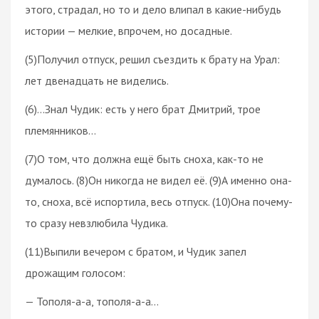
этого, страдал, но то и дело влипал в какие-нибудь
истории — мелкие, впрочем, но досадные.
(5)Получил отпуск, решил съездить к брату на Урал:
лет двенадцать не виделись.
(6)…Знал Чудик: есть у него брат Дмитрий, трое
племянников…
(7)О том, что должна ещё быть сноха, как-то не
думалось. (8)Он никогда не видел её. (9)А именно она-
то, сноха, всё испортила, весь отпуск. (10)Она почему-
то сразу невзлюбила Чудика.
(11)Выпили вечером с братом, и Чудик запел
дрожащим голосом:
— Тополя-а-а, тополя-а-а…