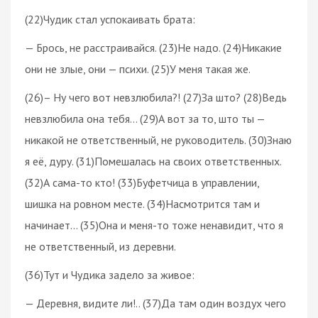
(22)Чудик стал успокаивать брата:
— Брось, не расстраивайся. (23)Не надо. (24)Никакие
они не злые, они — психи. (25)У меня такая же.
(26)– Ну чего вот невзлюбила?! (27)За што? (28)Ведь
невзлюбила она тебя… (29)А вот за то, што ты —
никакой не ответственный, не руководитель. (30)Знаю
я её, дуру. (31)Помешалась на своих ответственных.
(32)А сама-то кто! (33)Буфетчица в управлении,
шишка на ровном месте. (34)Насмотрится там и
начинает… (35)Она и меня-то тоже ненавидит, что я
не ответственный, из деревни.
(36)Тут и Чудика задело за живое:
— Деревня, видите ли!.. (37)Да там один воздух чего