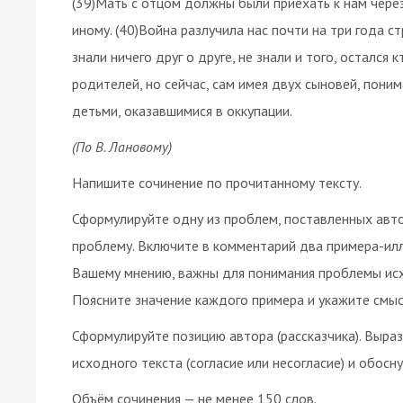
(39)Мать с отцом должны были приехать к нам чере
иному. (40)Война разлучила нас почти на три года с
знали ничего друг о друге, не знали и того, остался 
родителей, но сейчас, сам имея двух сыновей, поним
детьми, оказавшимися в оккупации.
(По В. Лановому)
Напишите сочинение по прочитанному тексту.
Сформулируйте одну из проблем, поставленных авт
проблему. Включите в комментарий два примера-илл
Вашему мнению, важны для понимания проблемы исхо
Поясните значение каждого примера и укажите смыс
Сформулируйте позицию автора (рассказчика). Выра
исходного текста (согласие или несогласие) и обосну
Объём сочинения — не менее 150 слов.