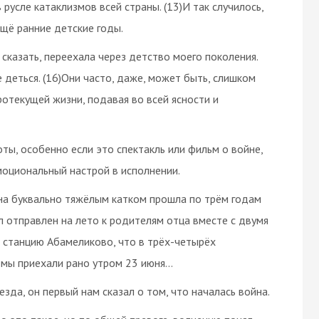
 русле катаклизмов всей страны. (13)И так случилось,
ещё ранние детские годы.
сказать, переехала через детство моего поколения.
е деться. (16)Они часто, даже, может быть, слишком
отекущей жизни, подавая во всей ясности и
ты, особенно если это спектакль или фильм о войне,
эмоциональный настрой в исполнении.
Она буквально тяжёлым катком прошла по трём годам
ыл отправлен на лето к родителям отца вместе с двумя
а станцию Абамеликово, что в трёх-четырёх
 мы приехали рано утром 23 июня…
езда, он первый нам сказал о том, что началась война.