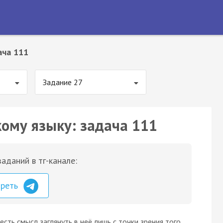
ача 111
Задание 27
кому языку: задача 111
аданий в тг-канале:
треть
есть смысл заглянуть в неё лишь с точки зрения того,