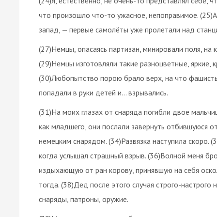
(24)Я, естественно, не очень-то представлял себе, ч
что произошло что-то ужасное, непоправимое. (25)А
запад, — первые самолёты уже пролетали над станци
(27)Немцы, опасаясь партизан, минировали поля, на 
(29)Немцы изготовляли такие разноцветные, яркие, 
(30)Любопытство порою брало верх, на что фашисты
попадали в руки детей и… взрывались.
(31)На моих глазах от снаряда погибли двое мальчиш
как младшего, они послали завернуть отбившуюся от
немецким снарядом. (34)Развязка наступила скоро. (3
когда услышал страшный взрыв. (36)Волной меня бро
издыхающую от ран корову, принявшую на себя оскол
тогда. (38)Дед после этого случая строго-настрого н
снаряды, патроны, оружие.