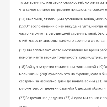
то же время полная своих сложностей, но опять же в
что самое сильное потрясение пришлось на совсем 
(14)Тяжёлыми, лязгающими гусеницами война, можно 
(15)От воспоминаний о ней никуда не уйти, никуда н
часто нагоняют в сегодняшней стремительной, быстр
отчётливости эпизоды далёкого военного детства.
(17)Они всплывают часто неожиданно во время рабо
помогая найти верную тональность, краску, штрих, 
(18)Войну я встретил семилетним мальчишкой. (19)
моей жизни. (20)Случилось это на Украине, куда я б
сёстрами за несколько дней до начала войны. (21)Н
километрах от деревни Стрымба Одесской области,
(22)Встречал нас дедушка. (23)И едва мы сошли с по