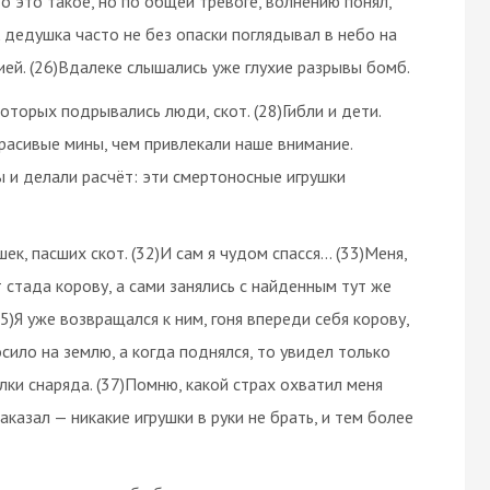
то это такое, но по общей тревоге, волнению понял,
 дедушка часто не без опаски поглядывал в небо на
ей. (26)Вдалеке слышались уже глухие разрывы бомб.
которых подрывались люди, скот. (28)Гибли и дети.
красивые мины, чем привлекали наше внимание.
 и делали расчёт: эти смертоносные игрушки
ек, пасших скот. (32)И сам я чудом спасся… (33)Меня,
 стада корову, а сами занялись с найденным тут же
5)Я уже возвращался к ним, гоня впереди себя корову,
сило на землю, а когда поднялся, то увидел только
ки снаряда. (37)Помню, какой страх охватил меня
аказал — никакие игрушки в руки не брать, и тем более