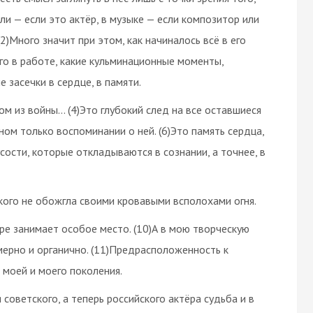
оли — если это актёр, в музыке — если композитор или
(2)Много значит при этом, как начиналось всё в его
его в работе, какие кульминационные моменты,
 засечки в сердце, в памяти.
ом из войны… (4)Это глубокий след на все оставшиеся
ном только воспоминании о ней. (6)Это память сердца,
усости, которые откладываются в сознании, а точнее, в
кого не обожгла своими кровавыми всполохами огня.
туре занимает особое место. (10)А в мою творческую
мерно и органично. (11)Предрасположенность к
моей и моего поколения.
советского, а теперь российского актёра судьба и в