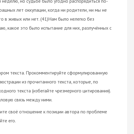
з неделю, но судьбе было угодно распорядиться по-
трашных лет оккупации, когда ни родители, ни мы не
кто в живых или нет. (41)Нам было нелегко без
аю, какое это было испытание для них, разлучённых с
ором текста. Прокомментируйте сформулированную
юстрации из прочитанного текста, которые, по
дного текста (избегайте чрезмерного цитирования).
ловую связь между ними.
зите своё отношение к позиции автора по проблеме
йте его.