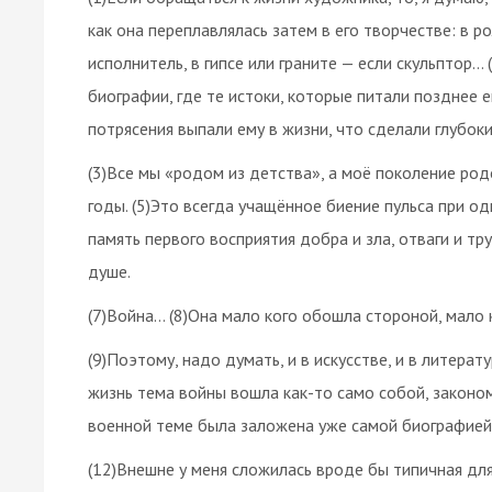
как она переплавлялась затем в его творчестве: в р
исполнитель, в гипсе или граните — если скульптор… 
биографии, где те истоки, которые питали позднее 
потрясения выпали ему в жизни, что сделали глубокие
(3)Все мы «родом из детства», а моё поколение род
годы. (5)Это всегда учащённое биение пульса при од
память первого восприятия добра и зла, отваги и тр
душе.
(7)Война… (8)Она мало кого обошла стороной, мало 
(9)Поэтому, надо думать, и в искусстве, и в литера
жизнь тема войны вошла как-то само собой, законо
военной теме была заложена уже самой биографией 
(12)Внешне у меня сложилась вроде бы типичная для 