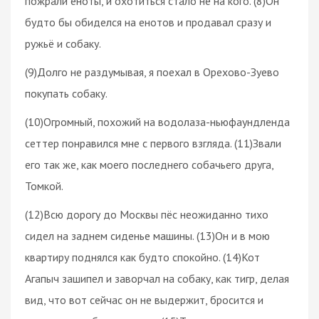
пожрали еноты, и охотиться стало не на кого. (8)Он
будто бы обиделся на енотов и продавал сразу и
ружьё и собаку.
(9)Долго не раздумывая, я поехал в Орехово-Зуево
покупать собаку.
(10)Огромный, похожий на водолаза-ньюфаундленда
сеттер понравился мне с первого взгляда. (11)Звали
его так же, как моего последнего собачьего друга,
Томкой.
(12)Всю дорогу до Москвы пёс неожиданно тихо
сидел на заднем сиденье машины. (13)Он и в мою
квартиру поднялся как будто спокойно. (14)Кот
Агапыч зашипел и заворчал на собаку, как тигр, делая
вид, что вот сейчас он не выдержит, бросится и