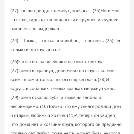
(22)Прошло двадцать минут, полчаса… (23)Ноги мои
затекли, сидеть становилось всё труднее и труднее,
наконец я не выдержал.
(24)— Томка, — сказал я жалобно, — проснись. (25)Пёс
только вздохнул во сне.
(26)Я взял его за ошейник и легонько тряхнул.
(27)Томка всхрапнул, доверчиво потянулся ко мне
всем телом и только потом открыл глаза. (28)И
вдруг... в собачьих тёмных зрачках мелькнул ужас.
(29)Томка оскалил зубы и зарычал злобно и
непримиримо. (30)Только что ему снился родной дом
и старый, любимый хозяин. (31)А теперь он увидел,
что дома нет и хозяина-друга, которого он преданно
столько лет любил, тоже нет и, может быть, никогда