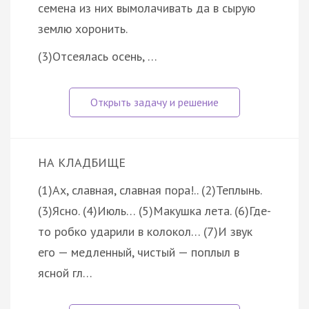
семена из них вымолачивать да в сырую
землю хоронить.
(3)Отсеялась осень, …
НА КЛАДБИЩЕ
(1)Ах, славная, славная пора!.. (2)Теплынь.
(3)Ясно. (4)Июль… (5)Макушка лета. (6)Где-
то робко ударили в колокол… (7)И звук
его — медленный, чистый — поплыл в
ясной гл…