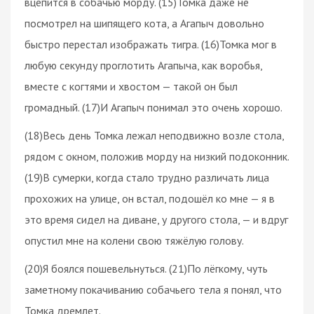
вцепится в собачью морду. (15)Томка даже не
посмотрел на шипящего кота, а Агапыч довольно
быстро перестал изображать тигра. (16)Томка мог в
любую секунду проглотить Агапыча, как воробья,
вместе с когтями и хвостом — такой он был
громадный. (17)И Агапыч понимал это очень хорошо.
(18)Весь день Томка лежал неподвижно возле стола,
рядом с окном, положив морду на низкий подоконник.
(19)В сумерки, когда стало трудно различать лица
прохожих на улице, он встал, подошёл ко мне — я в
это время сидел на диване, у другого стола, — и вдруг
опустил мне на колени свою тяжёлую голову.
(20)Я боялся пошевельнуться. (21)По лёгкому, чуть
заметному покачиванию собачьего тела я понял, что
Томка дремлет.