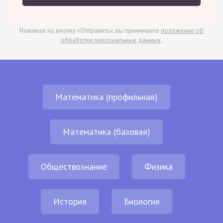
Нажимая на кнопку «Отправить», вы принимаете
положение об
обработке персональных данных
.
Математика (профильная)
Математика (базовая)
Обществознание
Физика
История
Биология