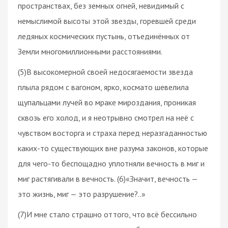
пространствах, без земных огней, невидимый с
немыслимой высоты этой звезды, горевшей среди
ледяных космических пустынь, отъединённых от
Земли многомиллионными расстояниями.
(5)В высокомерной своей недосягаемости звезда
плыла рядом с вагоном, ярко, космато шевелила
щупальцами лучей во мраке мироздания, проникая
сквозь его холод, и я неотрывно смотрел на неё с
чувством восторга и страха перед неразгаданностью
каких-то существующих вне разума законов, которые
для чего-то беспощадно уплотняли вечность в миг и
миг растягивали в вечность. (6)«Значит, вечность —
это жизнь, миг — это разрушение?..»
(7)И мне стало страшно оттого, что всё бессильно