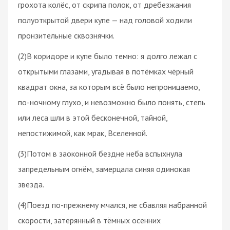
грохота колёс, от скрипа полок, от дребезжания
полуоткрытой двери купе — над головой ходили
пронзительные сквознячки.
(2)В коридоре и купе было темно: я долго лежал с
открытыми глазами, угадывая в потёмках чёрный
квадрат окна, за которым всё было непроницаемо,
по-ночному глухо, и невозможно было понять, степь
или леса шли в этой бесконечной, тайной,
непостижимой, как мрак, Вселенной.
(3)Потом в заоконной бездне неба вспыхнула
запредельным огнём, замерцала синяя одинокая
звезда.
(4)Поезд по-прежнему мчался, не сбавляя набранной
скорости, затерянный в тёмных осенних