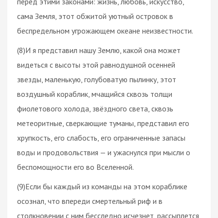
перед этими законами: жизнь, любовь, искусство,
сама Земля, этот обжитой уютный островок в
беспредельном угрожающем океане неизвестности.
(8)И я представил нашу Землю, какой она может
видеться с высоты этой равнодушной осенней
звезды, маленькую, голубоватую пылинку, этот
воздушный кораблик, мчащийся сквозь толщи
фиолетового холода, звёздного света, сквозь
метеоритные, сверкающие туманы, представил его
хрупкость, его слабость, его ограниченные запасы
воды и продовольствия — и ужаснулся при мысли о
беспомощности его во Вселенной.
(9)Если бы каждый из команды на этом кораблике
осознал, что впереди смертельный риф и в
столкновении с ним бесследно исчезнет, рассыплется