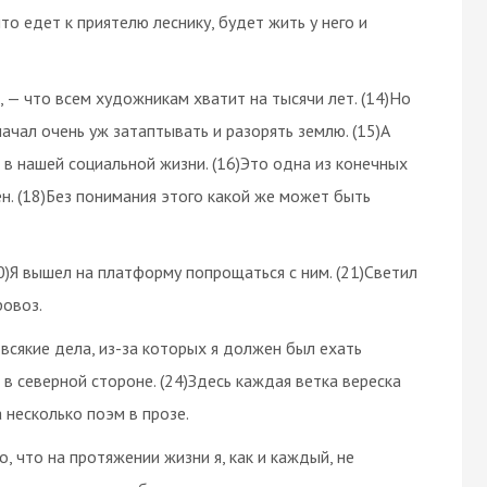
то едет к приятелю леснику, будет жить у него и
н, — что всем художникам хватит на тысячи лет. (14)Но
начал очень уж затаптывать и разорять землю. (15)А
 в нашей социальной жизни. (16)Это одна из конечных
дён. (18)Без понимания этого какой же может быть
0)Я вышел на платформу попрощаться с ним. (21)Светил
ровоз.
 всякие дела, из-за которых я должен был ехать
 в северной стороне. (24)Здесь каждая ветка вереска
 несколько поэм в прозе.
 что на протяжении жизни я, как и каждый, не