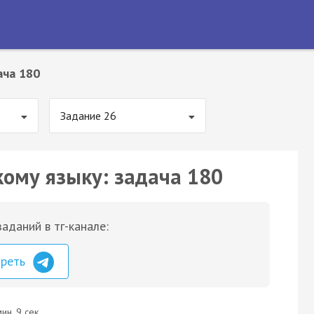
ача 180
Задание 26
кому языку: задача 180
аданий в тг-канале:
треть
ин. 9 сек.