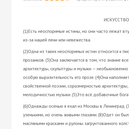
ИСКУССТВО
(1)Есть неоспоримые истины, но они часто лежат вту
из-за нашей лени или невежества.
(2)Одна из таких неоспоримых истин относится к пи
прозаиков. (3)Она заключается в том, что знание вс
архитектуры, скульптуры и музыки — необыкновенно
особую выразительность его прозе. (4)Она наполняе
свойственной поэзии, соразмерностью архитектуры,
мелодичностью музыки. (5)Это всё добавочные бога
(6)Однажды осенью я ехал из Москвы в Ленинград. (
узенькими, но очень живыми глазами. (8)Одет он бы
масляными красками и рулоны загрунтованного холс