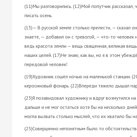
(11)Мы разговорились. (12)Мой попутчик рассказал, ч
писать осень.
(13)— В русской земле столько прелести, — сказал о
знаете, — добавил он с тревогой, — что-то человек 
ведь красота земли — вещь священная, великая вещь
наших целей. (17)Не знаю, как вы, но я в этом убеж
передовой человек!
(19)Художник сошёл ночью на маленькой станции. (2
керосиновый фонарь. (22)Впереди тяжело дышал па
(23)Я позавидовал художнику и вдруг возмутился на
дальше и не мог остаться хотя бы на несколько дней
могла вызвать столько мыслей, что их хватило бы на
(25)Совершенно непонятным было то обстоятельство,