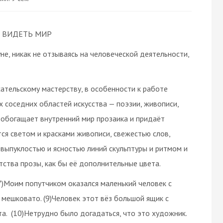
 ВИДЕТЬ МИР
не, никак не отзываясь на человеческой деятельности,
сательскому мастерству, в особенности к работе
ех соседних областей искусства — поэзии, живописи,
 обогащает внутренний мир прозаика и придаёт
тся светом и красками живописи, свежестью слов,
 выпуклостью и ясностью линий скульптуры и ритмом и
тства прозы, как бы её дополнительные цвета.
7)Моим попутчиком оказался маленький человек с
л мешковато. (9)Человек этот вёз большой ящик с
та. (10)Нетрудно было догадаться, что это художник.