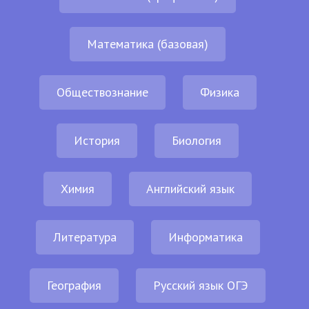
Математика (базовая)
Обществознание
Физика
История
Биология
Химия
Английский язык
Литература
Информатика
География
Русский язык ОГЭ