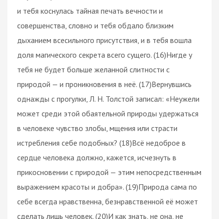
и тебя коснулась тайная печать вечности и
совершенства, словно и тебя обдало близким
дыханием всесильного присутствия, и в тебя вошла
доля магического секрета всего сущего. (16)Нигде у
тебя не будет больше желанной слитности с
природой — и проникновения в неё. (17)Вернувшись
однажды с прогулки, Л. Н. Толстой записал: «Неужели
может среди этой обаятельной природы удержаться
в человеке чувство злобы, мщения или страсти
истребления себе подобных? (18)Всё недоброе в
сердце человека должно, кажется, исчезнуть в
прикосновении с природой — этим непосредственным
выражением красоты и добра». (19)Природа сама по
себе всегда нравственна, безнравственной её может
сделать лишь человек. (20)И как знать, не она, не