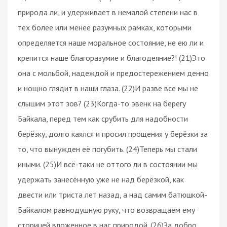
природа ли, и удерживает в немалой степени нас в
тех более или менее разумных рамках, которыми
определяется наше моральное состояние, не ею ли и
крепится наше благоразумие и благодеяние?! (21)Это
она с мольбой, надеждой и предостережением денно
и нощно глядит в наши глаза. (22)И разве все мы не
слышим этот зов? (23)Когда-то эвенк на берегу
Байкала, перед тем как срубить для надобности
берёзку, долго каялся и просил прощения у берёзки за
то, что вынужден её погубить. (24)Теперь мы стали
иными. (25)И всё-таки не оттого ли в состоянии мы
удержать занесённую уже не над берёзкой, как
двести или триста лет назад, а над самим батюшкой-
Байкалом равнодушную руку, что возвращаем ему
сторицей вложенное в нас природой. (26)За добро