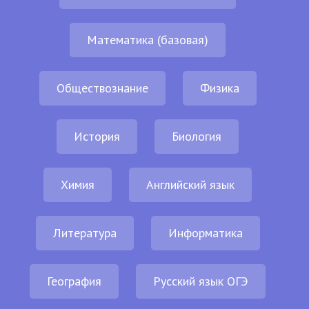
Математика (базовая)
Обществознание
Физика
История
Биология
Химия
Английский язык
Литература
Информатика
География
Русский язык ОГЭ