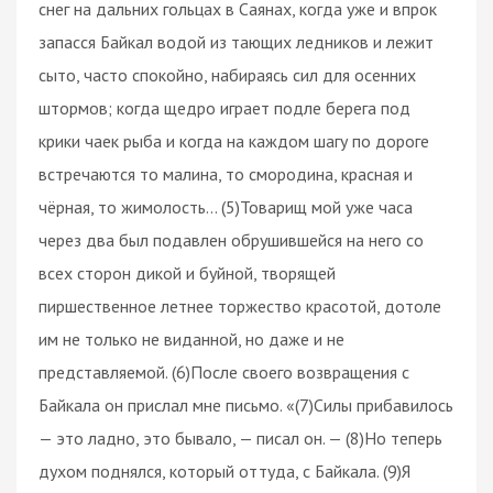
снег на дальних гольцах в Саянах, когда уже и впрок
запасся Байкал водой из тающих ледников и лежит
сыто, часто спокойно, набираясь сил для осенних
штормов; когда щедро играет подле берега под
крики чаек рыба и когда на каждом шагу по дороге
встречаются то малина, то смородина, красная и
чёрная, то жимолость… (5)Товарищ мой уже часа
через два был подавлен обрушившейся на него со
всех сторон дикой и буйной, творящей
пиршественное летнее торжество красотой, дотоле
им не только не виданной, но даже и не
представляемой. (6)После своего возвращения с
Байкала он прислал мне письмо. «(7)Силы прибавилось
— это ладно, это бывало, — писал он. — (8)Но теперь
духом поднялся, который оттуда, с Байкала. (9)Я