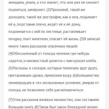
женщина, упала, а это значит, что она уже не сможет
подняться, замёрзнет. (2)Прохожий, такой же
доходяга, такой же дистрофик, как и она, подымает
её и, подставив плечо, ведёт её к её дому,
поднимается с ней по лестнице, растапливает
печурку, поит кипятком, спасает ей жизнь. (3)Я записал
много таких рассказов спасённых людей.
(4)Обессиленный от голода человек где-нибудь
садится, и неизвестный делится с ним куском хлеба.
(5)Рассказы о соседях, которые помогали друг другу,
притаскивали дрова, приносили воду. (6)Большинство
ленинградцев в тех неслыханных условиях, умирая от
голода, не позволяло себе расчеловечиться.
(7)Этих рассказов великое множество, они составили
большую книгу. (8)Таков был закон блокадной жизни: