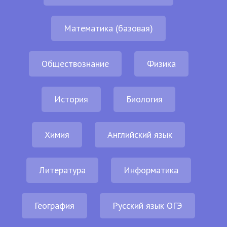
Математика (базовая)
Обществознание
Физика
История
Биология
Химия
Английский язык
Литература
Информатика
География
Русский язык ОГЭ