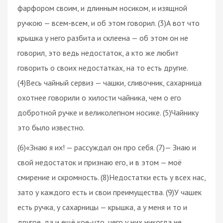
фарфором своим, и длинным носиком, и изящной
ручкою — всем-всем, и об этом говорил. (3)А вот что
крышка у него разбита и склеена — об этом он не
говорил, это ведь недостаток, а кто же любит
говорить о своих недостатках, на то есть другие.
(4)Весь чайный сервиз — чашки, сливочник, сахарница
охотнее говорили о хилости чайника, чем о его
добротной ручке и великолепном носике. (5)Чайнику
это было известно.
(6)«Знаю я их! — рассуждал он про себя. (7)— Знаю и
свой недостаток и признаю его, и в этом — моё
смирение и скромность. (8)Недостатки есть у всех нас,
зато у каждого есть и свои преимущества. (9)У чашек
есть ручка, у сахарницы — крышка, а у меня и то и
другое, да и ещё кое-что, чего у них никогда не