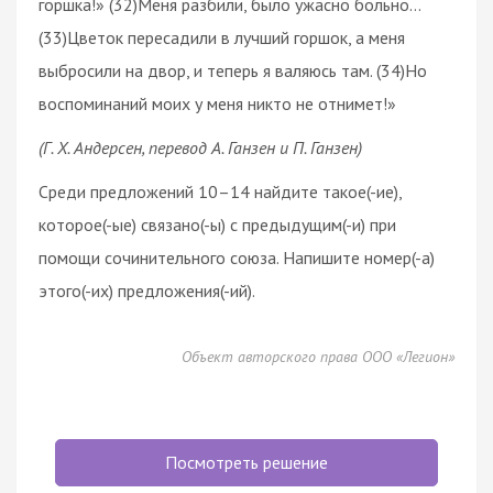
горшка!» (32)Меня разбили, было ужасно больно…
(33)Цветок пересадили в лучший горшок, а меня
выбросили на двор, и теперь я валяюсь там. (34)Но
воспоминаний моих у меня никто не отнимет!»
(Г. Х. Андерсен, перевод А. Ганзен и П. Ганзен)
Среди предложений 10–14 найдите такое(-ие),
которое(-ые) связано(-ы) с предыдущим(-и) при
помощи сочинительного союза. Напишите номер(-а)
этого(-их) предложения(-ий).
Объект авторского права ООО «Легион»
Посмотреть решение