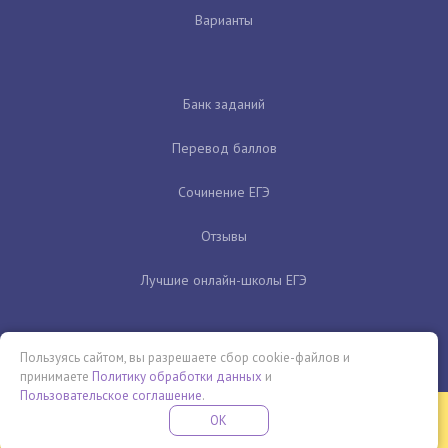
Варианты
Банк заданий
Перевод баллов
Сочинение ЕГЭ
Отзывы
Лучшие онлайн-школы ЕГЭ
Пользуясь сайтом, вы разрешаете сбор cookie-файлов и
принимаете
Политику обработки данных
и
Пользовательское соглашение
.
Бесплатная летняя школа
OK
ПОДРОБНЕЕ
ПРОВЕДИ ЭТО ЛЕТО С ПОЛЬЗОЙ