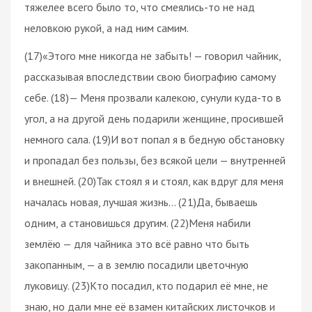
тяжелее всего было то, что смеялись-то не над
неловкою рукой, а над ним самим.
(17)«Этого мне никогда не забыть! — говорил чайник,
рассказывая впоследствии свою биографию самому
себе. (18)— Меня прозвали калекою, сунули куда-то в
угол, а на другой день подарили женщине, просившей
немного сала. (19)И вот попал я в бедную обстановку
и пропадал без пользы, без всякой цели — внутренней
и внешней. (20)Так стоял я и стоял, как вдруг для меня
началась новая, лучшая жизнь… (21)Да, бываешь
одним, а становишься другим. (22)Меня набили
землёю — для чайника это всё равно что быть
закопанным, — а в землю посадили цветочную
луковицу. (23)Кто посадил, кто подарил её мне, не
знаю, но дали мне её взамен китайских листочков и