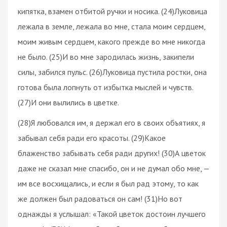
кипятка, взамен отбитой ручки и носика. (24)Луковица
лежала в земле, лежала во мне, стала моим сердцем,
моим живым сердцем, какого прежде во мне никогда
не было. (25)И во мне зародилась жизнь, закипели
силы, забился пульс. (26)Луковица пустила ростки, она
готова была лопнуть от избытка мыслей и чувств.
(27)И они вылились в цветке.
(28)Я любовался им, я держал его в своих объятиях, я
забывал себя ради его красоты. (29)Какое
блаженство забывать себя ради других! (30)А цветок
даже не сказал мне спасибо, он и не думал обо мне, —
им все восхищались, и если я был рад этому, то как
же должен был радоваться он сам! (31)Но вот
однажды я услышал: «Такой цветок достоин лучшего