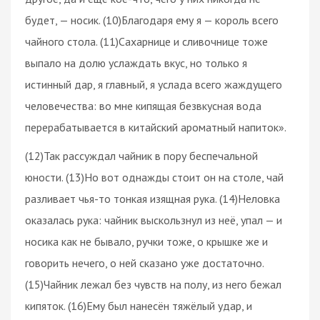
будет, — носик. (10)Благодаря ему я — король всего
чайного стола. (11)Сахарнице и сливочнице тоже
выпало на долю услаждать вкус, но только я
истинный дар, я главный, я услада всего жаждущего
человечества: во мне кипящая безвкусная вода
перерабатывается в китайский ароматный напиток».
(12)Так рассуждал чайник в пору беспечальной
юности. (13)Но вот однажды стоит он на столе, чай
разливает чья-то тонкая изящная рука. (14)Неловка
оказалась рука: чайник выскользнул из неё, упал — и
носика как не бывало, ручки тоже, о крышке же и
говорить нечего, о ней сказано уже достаточно.
(15)Чайник лежал без чувств на полу, из него бежал
кипяток. (16)Ему был нанесён тяжёлый удар, и