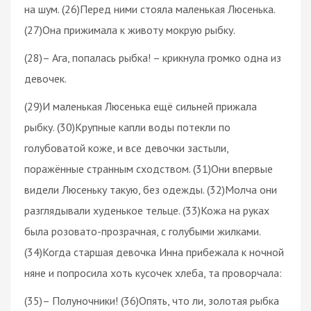
на шум. (26)Перед ними стояла маленькая Люсенька.
(27)Она прижимала к животу мокрую рыбку.
(28)– Ага, попалась рыбка! – крикнула громко одна из
девочек.
(29)И маленькая Люсенька ещё сильней прижала
рыбку. (30)Крупные капли воды потекли по
голубоватой коже, и все девочки застыли,
поражённые странным сходством. (31)Они впервые
видели Люсеньку такую, без одежды. (32)Молча они
разглядывали худенькое тельце. (33)Кожа на руках
была розовато-прозрачная, с голубыми жилками.
(34)Когда старшая девочка Инна прибежала к ночной
няне и попросила хоть кусочек хлеба, та проворчала:
(35)– Полуночники! (36)Опять, что ли, золотая рыбка