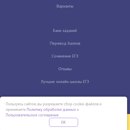
Варианты
Банк заданий
Перевод баллов
Сочинение ЕГЭ
Отзывы
Лучшие онлайн-школы ЕГЭ
Пользуясь сайтом, вы разрешаете сбор cookie-файлов и
принимаете
Политику обработки данных
и
Пользовательское соглашение
.
Бесплатная летняя школа
OK
ПОДРОБНЕЕ
ПРОВЕДИ ЭТО ЛЕТО С ПОЛЬЗОЙ