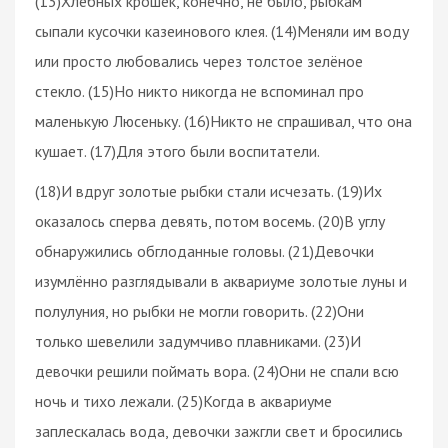
(13)Хлебных крошек, конечно, не было, рыбкам
сыпали кусочки казеинового клея. (14)Меняли им воду
или просто любовались через толстое зелёное
стекло. (15)Но никто никогда не вспоминал про
маленькую Люсеньку. (16)Никто не спрашивал, что она
кушает. (17)Для этого были воспитатели.
(18)И вдруг золотые рыбки стали исчезать. (19)Их
оказалось сперва девять, потом восемь. (20)В углу
обнаружились обглоданные головы. (21)Девочки
изумлённо разглядывали в аквариуме золотые луны и
полулуния, но рыбки не могли говорить. (22)Они
только шевелили задумчиво плавниками. (23)И
девочки решили поймать вора. (24)Они не спали всю
ночь и тихо лежали. (25)Когда в аквариуме
заплескалась вода, девочки зажгли свет и бросились