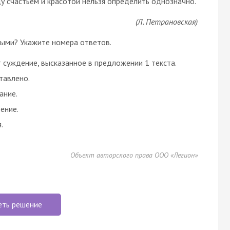
у счастьем и красотой нельзя определить однозначно.
(Л. Петрановская)
ными? Укажите номера ответов.
суждение, высказанное в предложении 1 текста.
тавлено.
ание.
ение.
.
Объект авторского права ООО «Легион»
еть решение