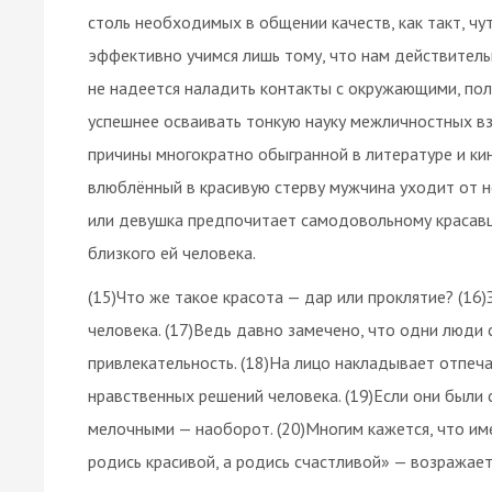
столь необходимых в общении качеств, как такт, чут
эффективно учимся лишь тому, что нам действительн
не надеется наладить контакты с окружающими, пола
успешнее осваивать тонкую науку межличностных вз
причины многократно обыгранной в литературе и ки
влюблённый в красивую стерву мужчина уходит от н
или девушка предпочитает самодовольному красавц
близкого ей человека.
(15)Что же такое красота — дар или проклятие? (16)
человека. (17)Ведь давно замечено, что одни люди 
привлекательность. (18)На лицо накладывает отпеча
нравственных решений человека. (19)Если они были
мелочными — наоборот. (20)Многим кажется, что име
родись красивой, а родись счастливой» — возражает