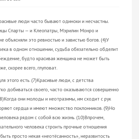
расивые люди часто бывают одиноки и несчастны.
арицы Спарты — и Клеопатры, Мэрилин Монро и
е объясняли это ревностью и завистью богов. (4)У
века в одном отношении, судьба обязательно обделит
убеждение, будто красивая женщина не может быть
е, скорее всего, глуповат.
ля этого есть. (7)Красивые люди, с детства
ко добиваться своего, часто оказываются совершенно
(8)Когда они молоды и неотразимы, им сходит с рук
коряют сердца и имеют множество поклонников. (9)Но
человека рядом с собой всю жизнь. (10)Впрочем,
кательного человека строить прочные отношения
 быть просто некая «неотёсанность», неразвитость