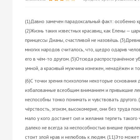
(1)Давно замечен парадоксальный факт: особенно к
(2)Жизнь таких известных красавиц, как Елены — ц
принцессы Дианы, счастливой не назовёшь. (3)Древни
многих народов считалось, что, щедро одарив чело
его в чём-то другом. (5)Отсюда распространённое 
умной, а красивый мужчина изнежен, ненадёжен и тож
(6)С точки зрения психологии некоторые основания д
избалованные всеобщим вниманием и привыкшие лег
неспособны тонко понимать и чувствовать другого. 
чёрствость, эгоизм, высокомерие, они без труда по
мало у кого достанет сил и желания терпеть такого 
далеко не всегда за неспособностью внешне привле
стоит злой нрав и нелюбовь к людям. (11)Это может