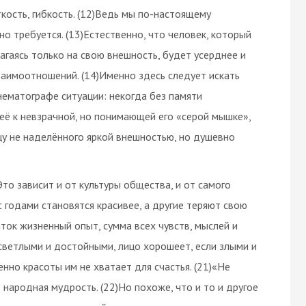
кость, гибкость. (12)Ведь мы по-настоящему
о требуется. (13)Естественно, что человек, который
гаясь только на свою внешность, будет усерднее и
аимоотношений. (14)Именно здесь следует искать
нематографе ситуации: некогда без памяти
её к невзрачной, но понимающей его «серой мышке»,
у не наделённого яркой внешностью, но душевно
Это зависит и от культуры общества, и от самого
с годами становятся красивее, а другие теряют свою
ток жизненный опыт, сумма всех чувств, мыслей и
 светлыми и достойными, лицо хорошеет, если злыми и
нно красоты им не хватает для счастья. (21)«Не
 народная мудрость. (22)Но похоже, что и то и другое