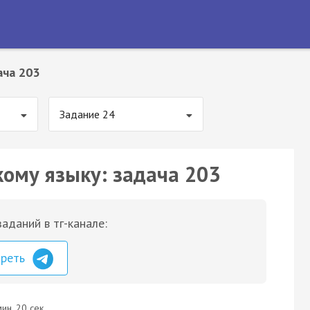
ача 203
Задание 24
кому языку: задача 203
аданий в тг-канале:
треть
ин. 20 сек.