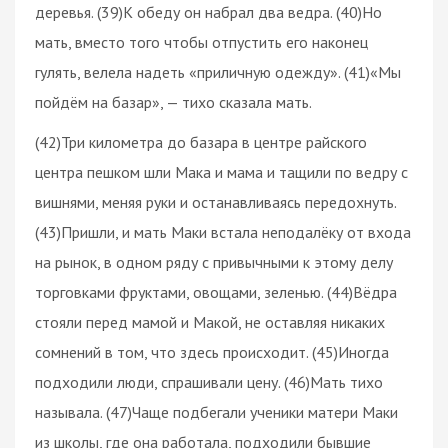
деревья. (39)К обеду он набрал два ведра. (40)Но
мать, вместо того чтобы отпустить его наконец
гулять, велела надеть «приличную одежду». (41)«Мы
пойдём на базар», — тихо сказала мать.
(42)Три километра до базара в центре райского
центра пешком шли Мака и мама и тащили по ведру с
вишнями, меняя руки и останавливаясь передохнуть.
(43)Пришли, и мать Маки встала неподалёку от входа
на рынок, в одном ряду с привычными к этому делу
торговками фруктами, овощами, зеленью. (44)Вёдра
стояли перед мамой и Макой, не оставляя никаких
сомнений в том, что здесь происходит. (45)Иногда
подходили люди, спрашивали цену. (46)Мать тихо
называла. (47)Чаще подбегали ученики матери Маки
из школы, где она работала, подходили бывшие