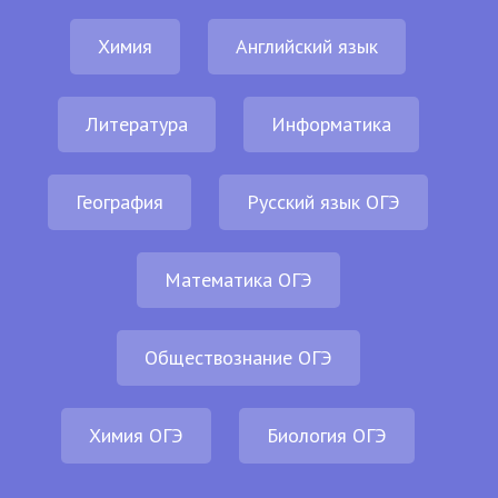
Химия
Английский язык
Литература
Информатика
География
Русский язык ОГЭ
Математика ОГЭ
Обществознание ОГЭ
Химия ОГЭ
Биология ОГЭ