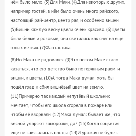
нём было мало. (3)Для Маки. (4)Для некоторых других,
например гостей, в нём было очень много райского,
настоящий рай-центр, центр рая, и особенно вишни.
(5)Вишни каждую весну цвели очень красиво. (6)Цветы
были белые и розовые, они светились как снег на ещё
голых ветвях. (7)Фантастика.
(8)Но Мака не радовался. (9)Это потом Маке стало
казаться, что его детство было потерянным раем, и
вишни, и цветы. (10)А тогда Мака думал: хоть бы
пошёл град и сбил вишнёвый цвет на землю.
(11)Примерно так каждый непутёвый школьник
мечтает, чтобы его школа сгорела в пожаре или
чтобы её взорвали. (12)Мака думал: бывает же, что
весной ударяют заморозки, да? (13)Когда соцветия
ещё не завязались в плоды. (14)И урожая не будет.