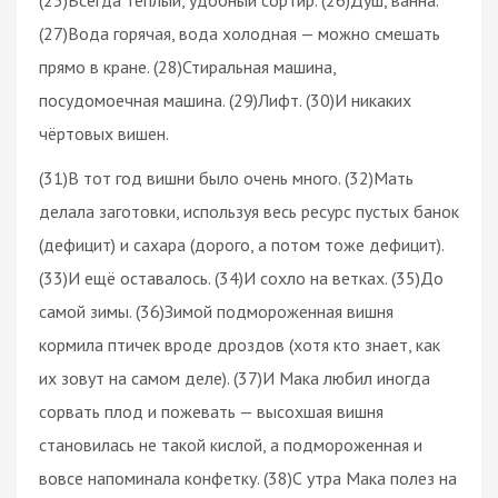
(27)Вода горячая, вода холодная — можно смешать
прямо в кране. (28)Стиральная машина,
посудомоечная машина. (29)Лифт. (30)И никаких
чёртовых вишен.
(31)В тот год вишни было очень много. (32)Мать
делала заготовки, используя весь ресурс пустых банок
(дефицит) и сахара (дорого, а потом тоже дефицит).
(33)И ещё оставалось. (34)И сохло на ветках. (35)До
самой зимы. (36)Зимой подмороженная вишня
кормила птичек вроде дроздов (хотя кто знает, как
их зовут на самом деле). (37)И Мака любил иногда
сорвать плод и пожевать — высохшая вишня
становилась не такой кислой, а подмороженная и
вовсе напоминала конфетку. (38)С утра Мака полез на