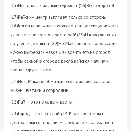
(15)Или очень маленький урожай. (16)Вот здорово!
(17)Райским центр выглядел только со стороны.
(18)Когда приезжали горожане, они восхищались: как
у вас тут прелестно, просто рай! (19)И коровки ходят
по улицам, и вишни. (20)Но Мака знал: за коровками
нужно выгребать навоз и вывозить его на огород,
чтобы весной в огороде росла райская малина и
прочие фрукты-ягоды.
(21)Нет, Мака не обманывался идиллией сельской
жизни, цветами и огородами.
(22)Рай — это не сады и цветы.
(23)Город — вот это рай. (24)В раю квартиры с
центральным отоплением, с водой и канализацией.
(25)Всегда тёплый, удобный сортир. (26)Душ, ванна.