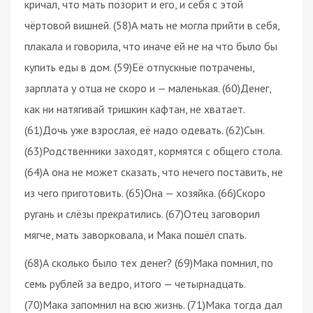
кричал, что мать позорит и его, и себя с этой
чёртовой вишней. (58)А мать не могла прийти в себя,
плакала и говорила, что иначе ей не на что было бы
купить еды в дом. (59)Её отпускные потрачены,
зарплата у отца не скоро и — маленькая. (60)Денег,
как ни натягивай тришкин кафтан, не хватает.
(61)Дочь уже взрослая, её надо одевать. (62)Сын.
(63)Родственники заходят, кормятся с общего стола.
(64)А она не может сказать, что нечего поставить, не
из чего приготовить. (65)Она — хозяйка. (66)Скоро
ругань и слёзы прекратились. (67)Отец заговорил
мягче, мать заворковала, и Мака пошёл спать.
(68)А сколько было тех денег? (69)Мака помнил, по
семь рублей за ведро, итого — четырнадцать.
(70)Мака запомнил на всю жизнь. (71)Мака тогда дал