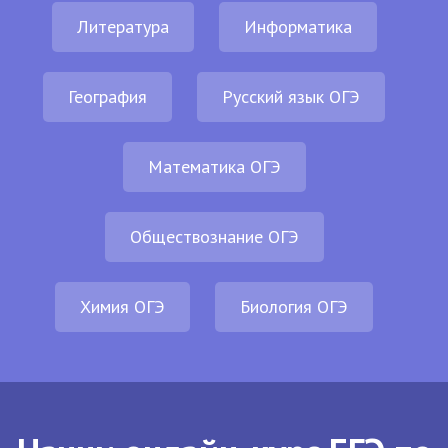
Литература
Информатика
География
Русский язык ОГЭ
Математика ОГЭ
Обществознание ОГЭ
Химия ОГЭ
Биология ОГЭ