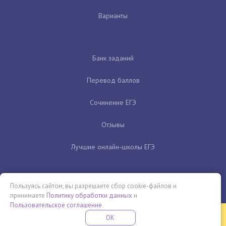
Варианты
Банк заданий
Перевод баллов
Сочинение ЕГЭ
Отзывы
Лучшие онлайн-школы ЕГЭ
Пользуясь сайтом, вы разрешаете сбор cookie-файлов и
принимаете
Политику обработки данных
и
Пользовательское соглашение
.
Бесплатная летняя школа
OK
ПОДРОБНЕЕ
ПРОВЕДИ ЭТО ЛЕТО С ПОЛЬЗОЙ