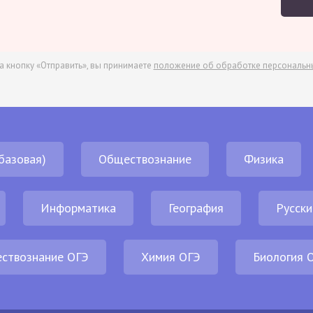
а кнопку «Отправить», вы принимаете
положение об обработке персональн
базовая)
Обществознание
Физика
Информатика
География
Русски
ствознание ОГЭ
Химия ОГЭ
Биология 