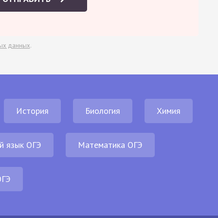
ых данных
.
История
Биология
Химия
й язык ОГЭ
Математика ОГЭ
ОГЭ