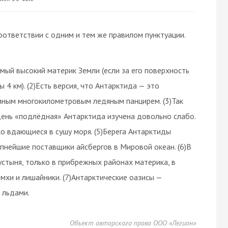
оответствии с одним и тем же правилом пунктуации.
мый высокий материк Земли (если за его поверхность
4 км). (2)Есть версия, что Антарктида — это
иным многокилометровым ледяным панцирем. (3)Так
 день «подлёдная» Антарктида изучена довольно слабо.
о вдающиеся в сушу моря. (5)Берега Антарктиды
пнейшие поставщики айсбергов в Мировой океан. (6)В
стыня, только в прибрежных районах материка, в
 мхи и лишайники. (7)Антарктические оазисы —
 льдами.
Объект авторского права ООО «Легион»