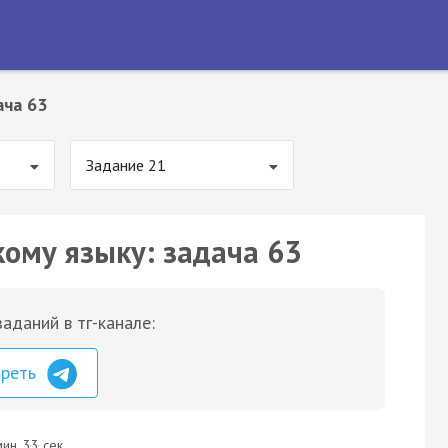
ача 63
Задание 21
кому языку: задача 63
аданий в тг-канале:
треть
ин. 33 сек.