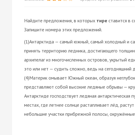
Найдите предложения, в которых
тире
ставится в с
Запишите номера этих предложений.
(1)Антарктида — самый южный, самый холодный и са
принять территорию ледника, достигающего толщины 
архипелаг из многочисленных островов, укрытый ед
это или нет — судить сложно, ведь на сегодняшний
(4)Материк омывает Южный океан, образуя неглубок
представляют собой высокие ледяные обрывы — кру
Антарктиде господствует ледяная антарктическая пу
местах, где летнее солнце растапливает лёд, растут
небольшие участки прибрежной полосы, окружённые