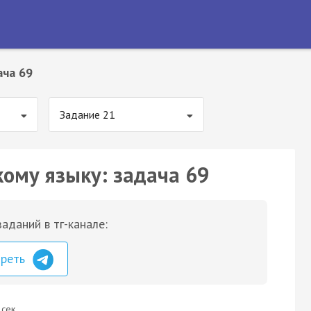
ача 69
Задание 21
кому языку: задача 69
аданий в тг-канале:
треть
 сек.