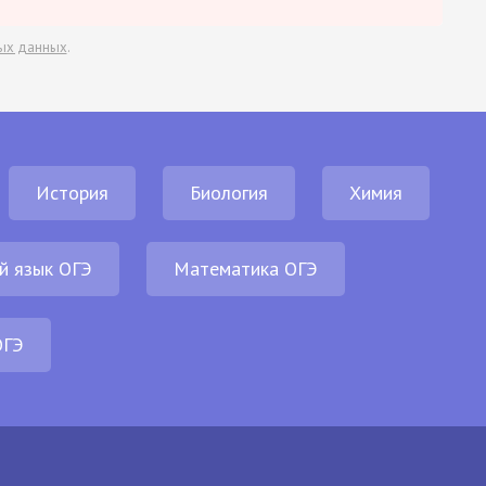
ых данных
.
История
Биология
Химия
й язык ОГЭ
Математика ОГЭ
ОГЭ