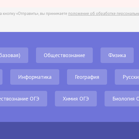
а кнопку «Отправить», вы принимаете
положение об обработке персональн
базовая)
Обществознание
Физика
Информатика
География
Русски
ствознание ОГЭ
Химия ОГЭ
Биология 