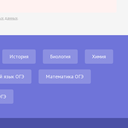
ых данных
.
История
Биология
Химия
й язык ОГЭ
Математика ОГЭ
ОГЭ