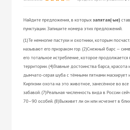
Найдите предложения, в которых
запятая(-ые)
став
пунктуации. Запишите номера этих предложений.
(1)Те немногие пастухи и охотники, которым посчас
называют его призраком гор. (2)Снежный барс — симв
его тотальное истребление, которое продолжается 
территории. (4)Главные достоинства барса, красота 
дымчато-серая шуба с тёмными пятнами маскирует ир
Киргизии охота на это животное, занесённое во все
забавой. (7)Реальная численность вида в России се
70–90 особей. (8)Выживет ли он или исчезнет в бли