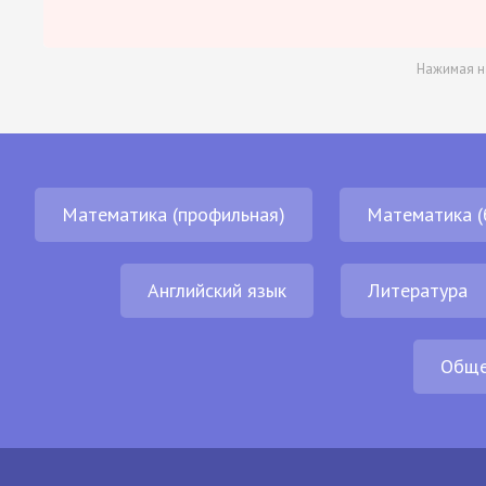
Нажимая н
Математика (профильная)
Математика (
Английский язык
Литература
Обще