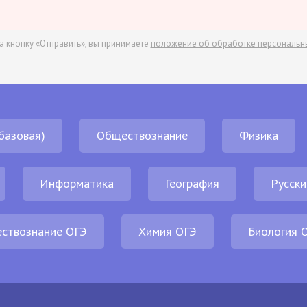
а кнопку «Отправить», вы принимаете
положение об обработке персональн
базовая)
Обществознание
Физика
Информатика
География
Русски
ствознание ОГЭ
Химия ОГЭ
Биология 