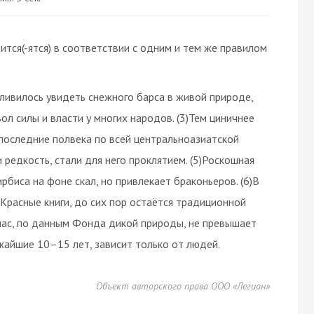
ится(-ятся) в соответствии с одним и тем же правилом
тливилось увидеть снежного барса в живой природе,
ол силы и власти у многих народов. (3)Тем циничнее
последние полвека по всей центральноазиатской
и редкость, стали для него проклятием. (5)Роскошная
биса на фоне скал, но привлекает браконьеров. (6)В
 Красные книги, до сих пор остаётся традиционной
йчас, по данным Фонда дикой природы, не превышает
жайшие 10–15 лет, зависит только от людей.
Объект авторского права ООО «Легион»