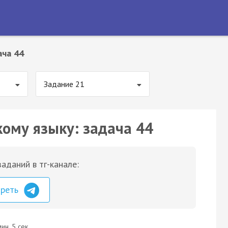
ача 44
Задание 21
кому языку: задача 44
аданий в тг-канале:
треть
ин. 5 сек.