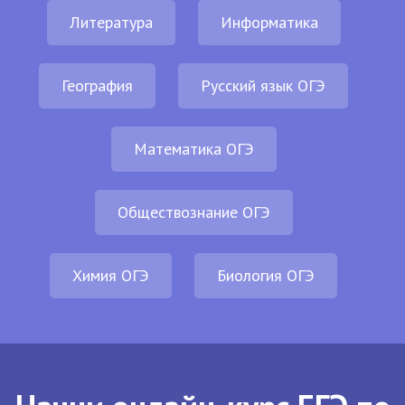
Литература
Информатика
География
Русский язык ОГЭ
Математика ОГЭ
Обществознание ОГЭ
Химия ОГЭ
Биология ОГЭ