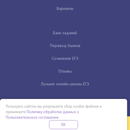
Варианты
Банк заданий
Перевод баллов
Сочинение ЕГЭ
Отзывы
Лучшие онлайн-школы ЕГЭ
Пользуясь сайтом, вы разрешаете сбор cookie-файлов и
принимаете
Политику обработки данных
и
Пользовательское соглашение
.
Бесплатная летняя школа
OK
ПОДРОБНЕЕ
ПРОВЕДИ ЭТО ЛЕТО С ПОЛЬЗОЙ