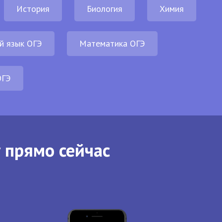
История
Биология
Химия
й язык ОГЭ
Математика ОГЭ
ОГЭ
 прямо сейчас