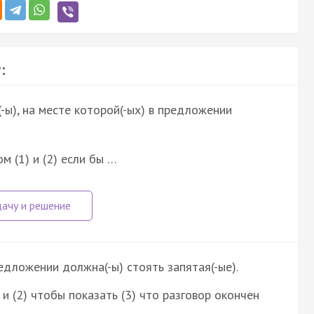
:
-ы), на месте которой(-ых) в предложении
м (1) и (2) если бы …
редложении должна(-ы) стоять запятая(-ые).
 и (2) чтобы показать (3) что разговор окончен