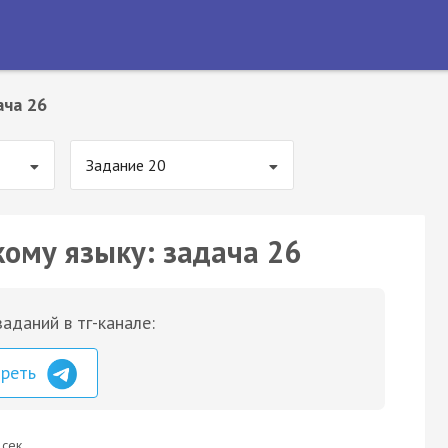
ача 26
Задание 20
кому языку: задача 26
аданий в тг-канале:
треть
 сек.