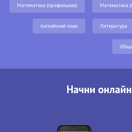
Математика (профильная)
Математика (
Английский язык
Литература
Обще
Начни онлайн