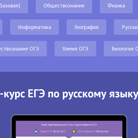
базовая)
Обществознание
Физика
Информатика
География
Русски
ствознание ОГЭ
Химия ОГЭ
Биология 
-курс ЕГЭ по русскому языку