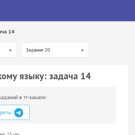
ача 14
Задание 20
кому языку: задача 14
аданий в тг-канале:
треть
ин. 15 сек.