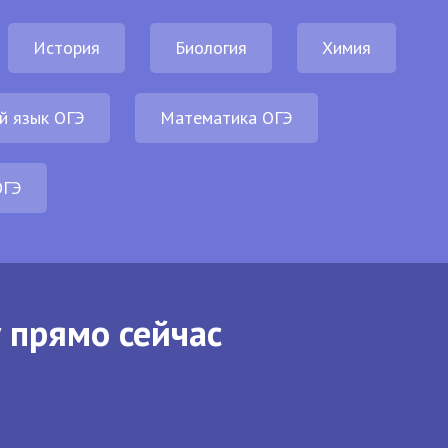
История
Биология
Химия
й язык ОГЭ
Математика ОГЭ
ОГЭ
 прямо сейчас