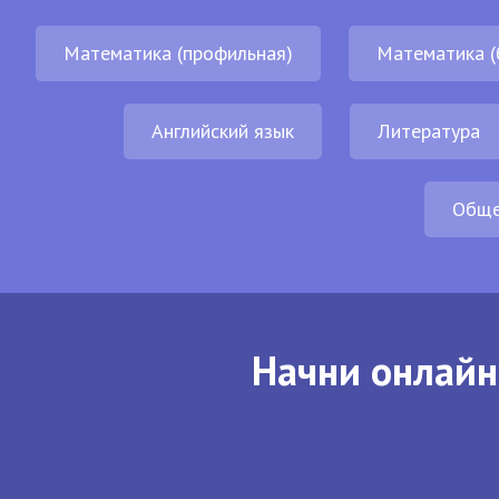
Математика (профильная)
Математика (
Английский язык
Литература
Обще
Начни онлайн