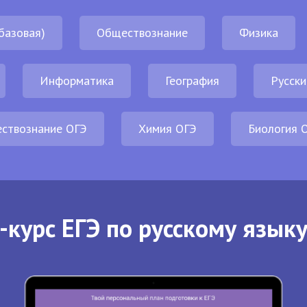
базовая)
Обществознание
Физика
Информатика
География
Русски
ствознание ОГЭ
Химия ОГЭ
Биология 
-курс ЕГЭ по русскому языку