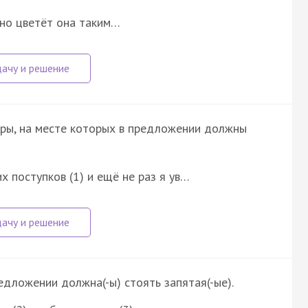
 но цветёт она таким…
фры, на месте которых в предложении должны
х поступков (1) и ещё не раз я ув…
редложении должна(-ы) стоять запятая(-ые).