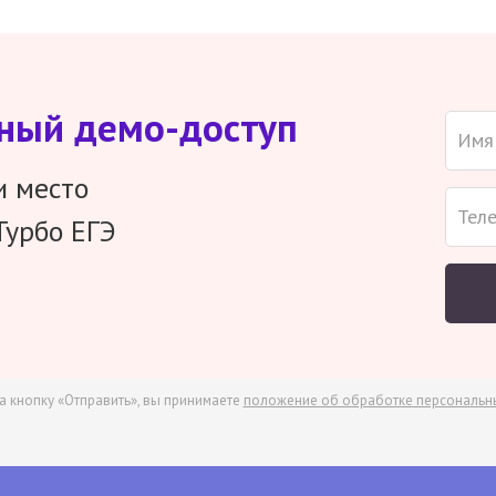
тный демо-доступ
и место
Турбо ЕГЭ
а кнопку «Отправить», вы принимаете
положение об обработке персональн