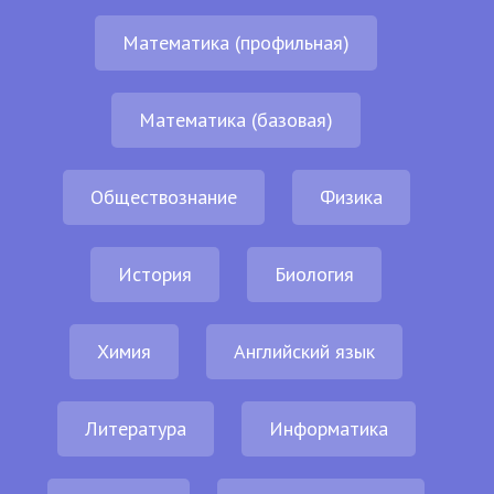
Математика (профильная)
Математика (базовая)
Обществознание
Физика
История
Биология
Химия
Английский язык
Литература
Информатика