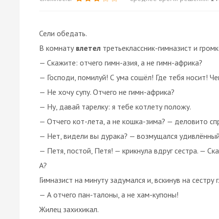
Сели обедать.
В комнату
влетел
третьеклассник-гимназист и громк
— Скажите: отчего гимн-азия, а не гимн-африка?
— Господи, помилуй! С ума сошёл! Где тебя носит! Ч
— Не хочу супу. Отчего не гимн-африка?
— Ну, давай тарелку: я тебе котлету положу.
— Отчего кот-лета, а не кошка-зима? — деловито сп
— Нет, видели вы дурака? — возмущался удивлённый
— Петя, постой, Петя! — крикнула вдруг сестра. — Ск
А?
Гимназист на минуту задумался и, вскинув на сестру г
— А отчего пан-талоны, а не хам-купоны!
Жилец захихикал.