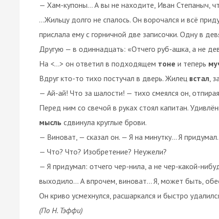
— Хам-купоны… А вы не находите, Иван Степаныч, ч
…Жильцу долго не спалось. Он ворочался и всё прид
прислала ему с горничной две записочки. Одну в дев
Другую — в одиннадцать: «Отчего руб-ашка, а не де
На <…> он ответил в подходящем
тоне
и теперь
му
Вдруг кто-то тихо постучал в дверь. Жилец
встал
, 
— Ай-ай! Что за шалости! — тихо смеялся он, отпирая
Перед ним со свечой в руках стоял капитан. Удивлё
мысль
сдвинула круглые брови.
— Виноват, — сказал он. — Я на минутку… Я придумал
— Что? Что? Изобретение? Неужели?
— Я придумал: отчего чер-нила, а не чер-какой-нибу
выходило… А впрочем, виноват… Я, может быть, обес
Он криво усмехнулся, расшаркался и быстро удалился
(По Н. Тэффи)