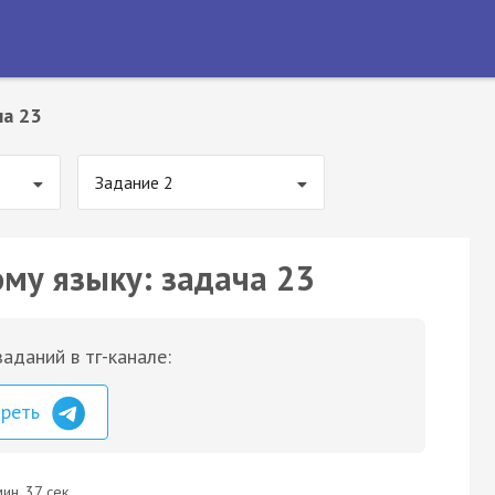
ча 23
Задание 2
ому языку: задача 23
аданий в тг-канале:
треть
ин. 37 сек.