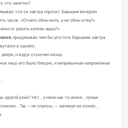
то это занятно?
умывал, что он завтра спросит. Барышня вечером
ять часов: «Отчего обни-мать, а не обни-отец?»
вяносто девять копеек-ашка?»
чился
, придумывая, чем бы угостить барышню завтра.
закутался в одеяло.
 двери, и вдруг отскочил назад.
нное лицо его было бледно, и непривычная напряжённая
…
дь-другой реки? Нет… у меня как-то иначе… лучше
покоил… Так — не спалось, — заглянул на огонёк…
.