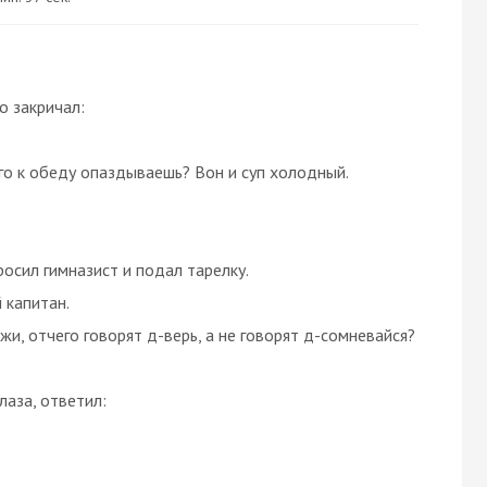
о закричал:
его к обеду опаздываешь? Вон и суп холодный.
росил гимназист и подал тарелку.
 капитан.
ажи, отчего говорят д-верь, а не говорят д-сомневайся?
лаза, ответил: