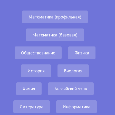
Математика (профильная)
Математика (базовая)
Обществознание
Физика
История
Биология
Химия
Английский язык
Литература
Информатика