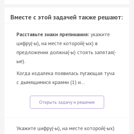
Вместе с этой задачей также решают:
Расставьте знаки препинания:
укажите
цифру(-ы), на месте которой(-ых) в
предложении должна(-ы) стоять запятая(-
ые).
Когда издалека появилась пугающая туча
с дымящимися краями (1) и…
Укажите цифру(-ы), на месте которой(-ых)