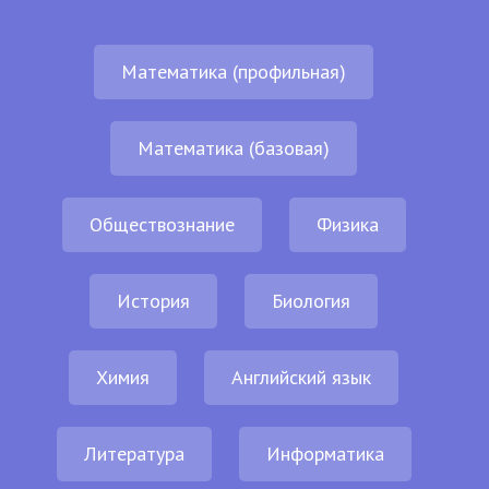
Математика (профильная)
Математика (базовая)
Обществознание
Физика
История
Биология
Химия
Английский язык
Литература
Информатика