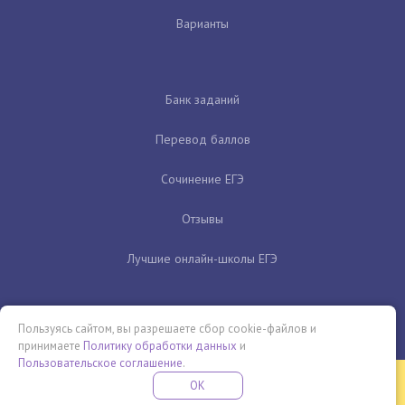
Варианты
Банк заданий
Перевод баллов
Сочинение ЕГЭ
Отзывы
Лучшие онлайн-школы ЕГЭ
Пользуясь сайтом, вы разрешаете сбор cookie-файлов и
принимаете
Политику обработки данных
и
Пользовательское соглашение
.
Бесплатная летняя школа
OK
ПОДРОБНЕЕ
ПРОВЕДИ ЭТО ЛЕТО С ПОЛЬЗОЙ