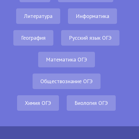
Литература
Информатика
География
Русский язык ОГЭ
Математика ОГЭ
Обществознание ОГЭ
Химия ОГЭ
Биология ОГЭ