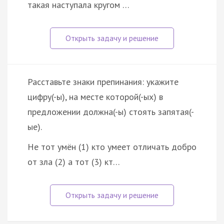
такая наступала кругом …
Расставьте знаки препинания: укажите
цифру(-ы), на месте которой(-ых) в
предложении должна(-ы) стоять запятая(-
ые).
Не тот умён (1) кто умеет отличать добро
от зла (2) а тот (3) кт…