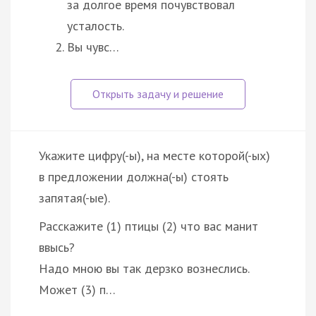
за долгое время почувствовал
усталость.
Вы чувс…
Укажите цифру(-ы), на месте которой(-ых)
в предложении должна(-ы) стоять
запятая(-ые).
Расскажите (1) птицы (2) что вас манит
ввысь?
Надо мною вы так дерзко вознеслись.
Может (3) п…