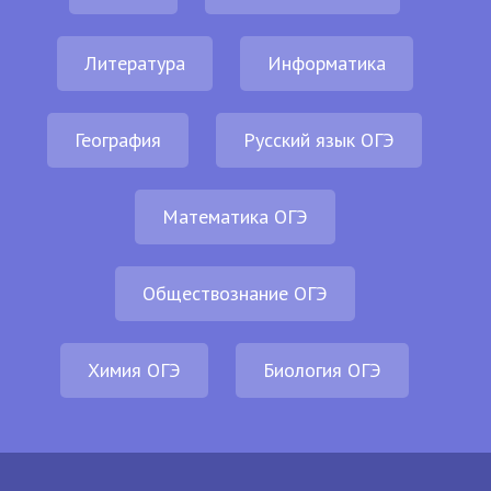
Литература
Информатика
География
Русский язык ОГЭ
Математика ОГЭ
Обществознание ОГЭ
Химия ОГЭ
Биология ОГЭ