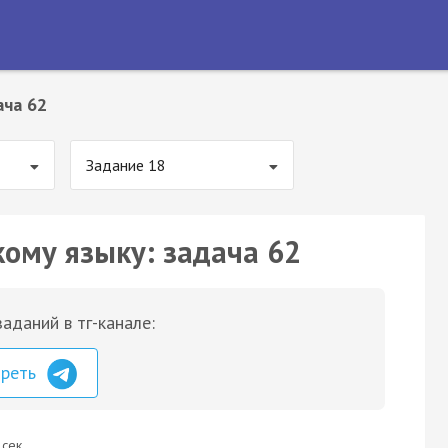
ача 62
Задание 18
кому языку: задача 62
аданий в тг-канале:
треть
 сек.