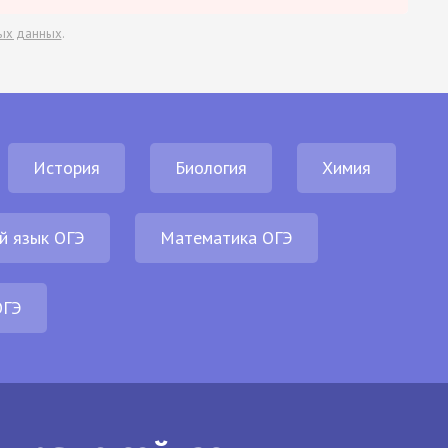
ых данных
.
История
Биология
Химия
й язык ОГЭ
Математика ОГЭ
ОГЭ