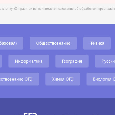
а кнопку «Отправить», вы принимаете
положение об обработке персональн
базовая)
Обществознание
Физика
Информатика
География
Русски
ствознание ОГЭ
Химия ОГЭ
Биология 