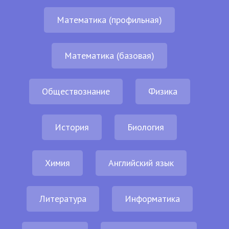
Математика (профильная)
Математика (базовая)
Обществознание
Физика
История
Биология
Химия
Английский язык
Литература
Информатика