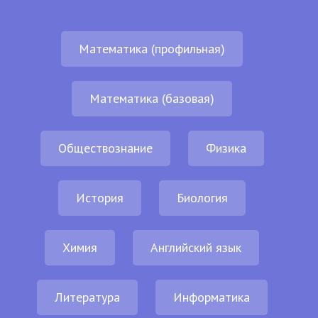
Математика (профильная)
Математика (базовая)
Обществознание
Физика
История
Биология
Химия
Английский язык
Литература
Информатика