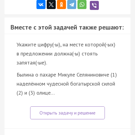
Вместе с этой задачей также решают:
Укажите цифру(-ы), на месте которой(-ых)
в предложении должна(-ы) стоять
запятая(-ые).
Былина о пахаре Микуле Селяниновиче (1)
наделённом чудесной богатырской силой
(2) и (3) олице…