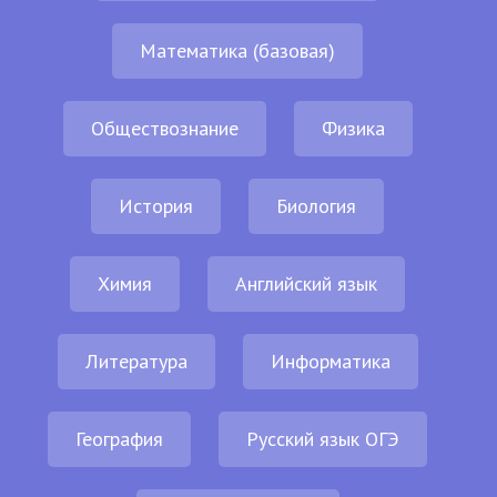
Математика (базовая)
Обществознание
Физика
История
Биология
Химия
Английский язык
Литература
Информатика
География
Русский язык ОГЭ