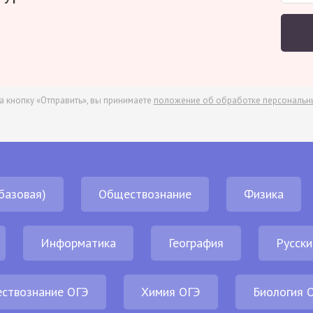
а кнопку «Отправить», вы принимаете
положение об обработке персональн
базовая)
Обществознание
Физика
Информатика
География
Русски
ствознание ОГЭ
Химия ОГЭ
Биология 