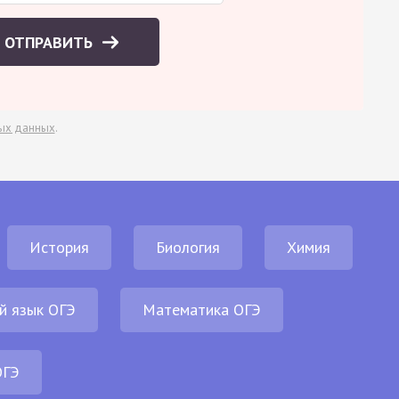
ОТПРАВИТЬ
ых данных
.
История
Биология
Химия
й язык ОГЭ
Математика ОГЭ
ОГЭ