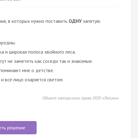
ия, в которых нужно поставить
ОДНУ
запятую.
ородны.
а и широкая полоса хвойного леса.
гут не заметить как соседи так и знакомые.
апоминают мне о детстве.
 и всё лицо озаряется светом.
Объект авторского права ООО «Легион»
еть решение