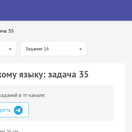
ача 35
Задание 16
кому языку: задача 35
аданий в тг-канале:
треть
ин. 56 сек.